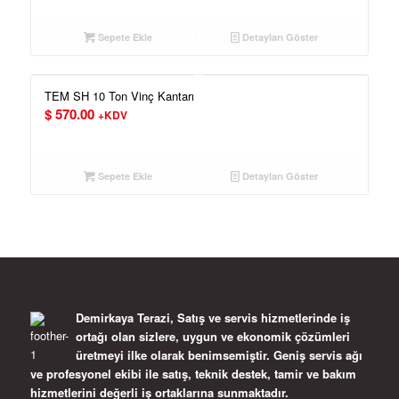
Sepete Ekle
Detayları Göster
TEM SH 10 Ton Vinç Kantarı
$
570.00
+KDV
Sepete Ekle
Detayları Göster
Demirkaya Terazi, Satış ve servis hizmetlerinde iş
ortağı olan sizlere, uygun ve ekonomik çözümleri
üretmeyi ilke olarak benimsemiştir. Geniş servis ağı
ve profesyonel ekibi ile satış, teknik destek, tamir ve bakım
hizmetlerini değerli iş ortaklarına sunmaktadır.