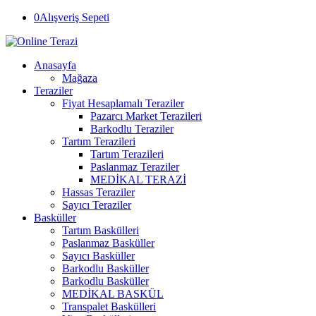
0
Alışveriş Sepeti
Anasayfa
Mağaza
Teraziler
Fiyat Hesaplamalı Teraziler
Pazarcı Market Terazileri
Barkodlu Teraziler
Tartım Terazileri
Tartım Terazileri
Paslanmaz Teraziler
MEDİKAL TERAZİ
Hassas Teraziler
Sayıcı Teraziler
Basküller
Tartım Baskülleri
Paslanmaz Basküller
Sayıcı Basküller
Barkodlu Basküller
Barkodlu Basküller
MEDİKAL BASKÜL
Transpalet Baskülleri