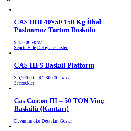
CAS DDI 40×50 150 Kg İthal
Paslanmaz Tartım Baskülü
$
470.00
+KDV
Sepete Ekle
Detayları Göster
CAS HFS Baskül Platform
Fiyat
$
5,200.00
–
$
5,800.00
+KDV
Bu
aralığı:
Seçenekler
ürünün
$ 5,200.00
birden
-
fazla
$ 5,800.00
Cas Caston III – 50 TON Vinç
varyasyonu
Baskülü (Kantarı)
var.
Seçenekler
ürün
Devamını oku
Detayları Göster
sayfasından
seçilebilir