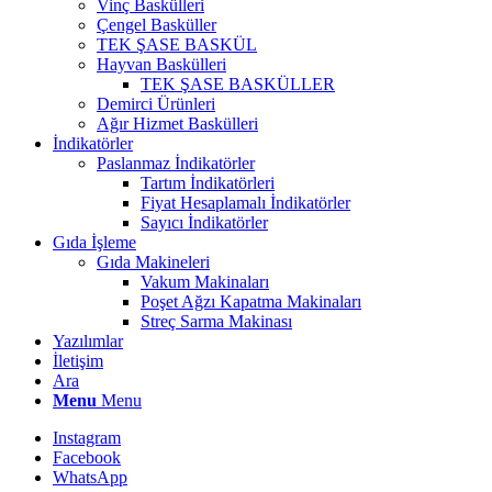
Vinç Baskülleri
Çengel Basküller
TEK ŞASE BASKÜL
Hayvan Baskülleri
TEK ŞASE BASKÜLLER
Demirci Ürünleri
Ağır Hizmet Baskülleri
İndikatörler
Paslanmaz İndikatörler
Tartım İndikatörleri
Fiyat Hesaplamalı İndikatörler
Sayıcı İndikatörler
Gıda İşleme
Gıda Makineleri
Vakum Makinaları
Poşet Ağzı Kapatma Makinaları
Streç Sarma Makinası
Yazılımlar
İletişim
Ara
Menu
Menu
Instagram
Facebook
WhatsApp