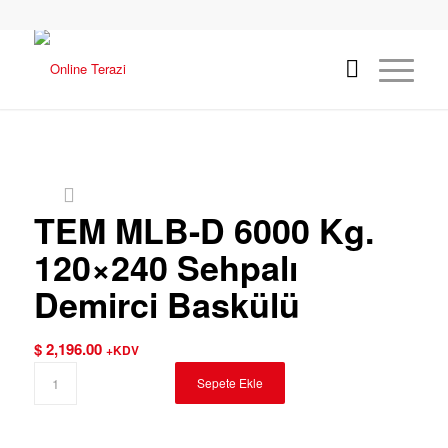
TEM MLB-D 6000 Kg.
120×240 Sehpalı
Demirci Baskülü
$
2,196.00
+KDV
Sepete Ekle