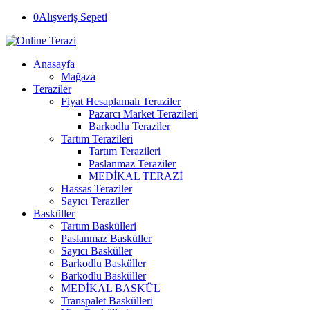
0
Alışveriş Sepeti
Anasayfa
Mağaza
Teraziler
Fiyat Hesaplamalı Teraziler
Pazarcı Market Terazileri
Barkodlu Teraziler
Tartım Terazileri
Tartım Terazileri
Paslanmaz Teraziler
MEDİKAL TERAZİ
Hassas Teraziler
Sayıcı Teraziler
Basküller
Tartım Baskülleri
Paslanmaz Basküller
Sayıcı Basküller
Barkodlu Basküller
Barkodlu Basküller
MEDİKAL BASKÜL
Transpalet Baskülleri