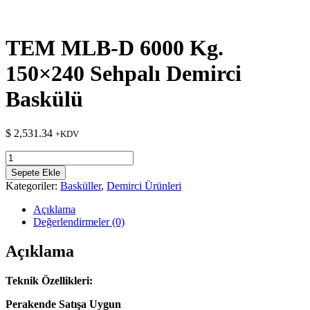
TEM MLB-D 6000 Kg.
150×240 Sehpalı Demirci
Baskülü
$
2,531.34
+KDV
TEM
MLB-
Sepete Ekle
D
Kategoriler:
Basküller
,
Demirci Ürünleri
6000
Kg.
Açıklama
150x240
Değerlendirmeler (0)
Sehpalı
Demirci
Açıklama
Baskülü
adet
Teknik Özellikleri:
Perakende Satışa Uygun