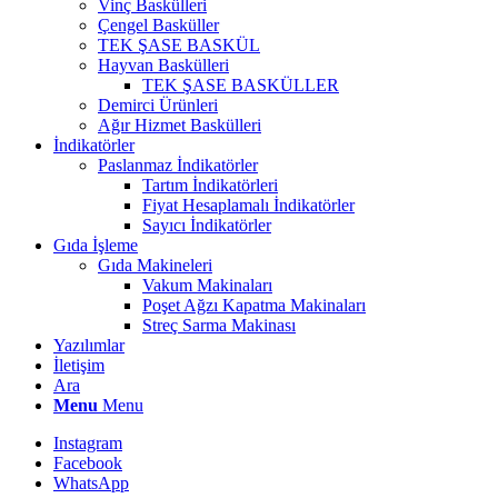
Vinç Baskülleri
Çengel Basküller
TEK ŞASE BASKÜL
Hayvan Baskülleri
TEK ŞASE BASKÜLLER
Demirci Ürünleri
Ağır Hizmet Baskülleri
İndikatörler
Paslanmaz İndikatörler
Tartım İndikatörleri
Fiyat Hesaplamalı İndikatörler
Sayıcı İndikatörler
Gıda İşleme
Gıda Makineleri
Vakum Makinaları
Poşet Ağzı Kapatma Makinaları
Streç Sarma Makinası
Yazılımlar
İletişim
Ara
Menu
Menu
Instagram
Facebook
WhatsApp