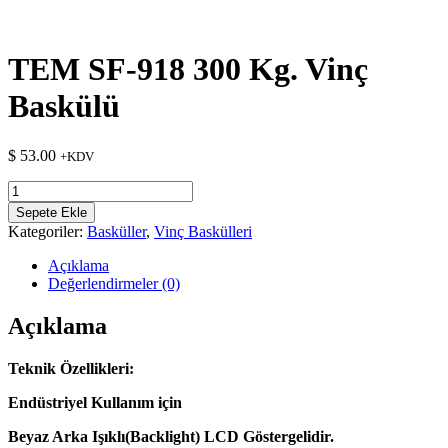
TEM SF-918 300 Kg. Vinç
Baskülü
$
53.00
+KDV
TEM
SF-
Sepete Ekle
918
Kategoriler:
Basküller
,
Vinç Baskülleri
300
Kg.
Açıklama
Vinç
Değerlendirmeler (0)
Baskülü
adet
Açıklama
Teknik Özellikleri:
Endüstriyel Kullanım için
Beyaz Arka Işıklı(Backlight) LCD Göstergelidir.