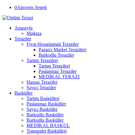
0
Alışveriş Sepeti
Anasayfa
Mağaza
Teraziler
Fiyat Hesaplamalı Teraziler
Pazarcı Market Terazileri
Barkodlu Teraziler
Tartım Terazileri
Tartım Terazileri
Paslanmaz Teraziler
MEDİKAL TERAZİ
Hassas Teraziler
Sayıcı Teraziler
Basküller
Tartım Baskülleri
Paslanmaz Basküller
Sayıcı Basküller
Barkodlu Basküller
Barkodlu Basküller
MEDİKAL BASKÜL
Transpalet Baskülleri