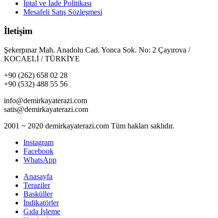
İptal ve İade Politikası
Mesafeli Satış Sözleşmesi
İletişim
Şekerpınar Mah. Anadolu Cad. Yonca Sok. No: 2 Çayırova /
KOCAELİ / TÜRKİYE
+90 (262) 658 02 28
+90 (532) 488 55 56
info@demirkayaterazi.com
satis@demirkayaterazi.com
2001 ~ 2020 demirkayaterazi.com Tüm hakları saklıdır.
Instagram
Facebook
WhatsApp
Anasayfa
Teraziler
Basküller
İndikatörler
Gıda İşleme