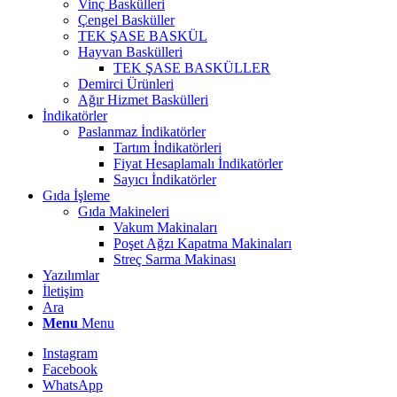
Vinç Baskülleri
Çengel Basküller
TEK ŞASE BASKÜL
Hayvan Baskülleri
TEK ŞASE BASKÜLLER
Demirci Ürünleri
Ağır Hizmet Baskülleri
İndikatörler
Paslanmaz İndikatörler
Tartım İndikatörleri
Fiyat Hesaplamalı İndikatörler
Sayıcı İndikatörler
Gıda İşleme
Gıda Makineleri
Vakum Makinaları
Poşet Ağzı Kapatma Makinaları
Streç Sarma Makinası
Yazılımlar
İletişim
Ara
Menu
Menu
Instagram
Facebook
WhatsApp