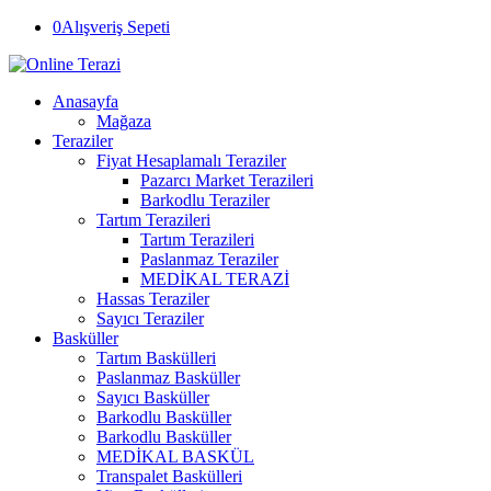
0
Alışveriş Sepeti
Anasayfa
Mağaza
Teraziler
Fiyat Hesaplamalı Teraziler
Pazarcı Market Terazileri
Barkodlu Teraziler
Tartım Terazileri
Tartım Terazileri
Paslanmaz Teraziler
MEDİKAL TERAZİ
Hassas Teraziler
Sayıcı Teraziler
Basküller
Tartım Baskülleri
Paslanmaz Basküller
Sayıcı Basküller
Barkodlu Basküller
Barkodlu Basküller
MEDİKAL BASKÜL
Transpalet Baskülleri