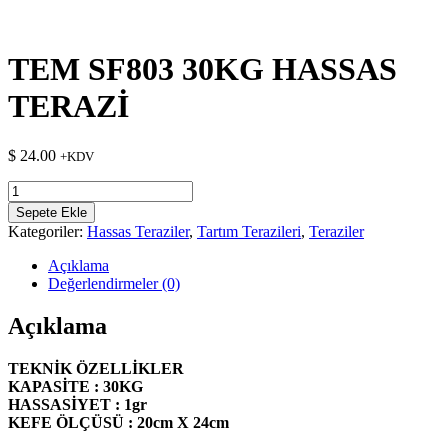
TEM SF803 30KG HASSAS
TERAZİ
$
24.00
+KDV
TEM
SF803
Sepete Ekle
30KG
Kategoriler:
Hassas Teraziler
,
Tartım Terazileri
,
Teraziler
HASSAS
TERAZİ
Açıklama
adet
Değerlendirmeler (0)
Açıklama
TEKNİK ÖZELLİKLER
KAPASİTE : 30KG
HASSASİYET : 1gr
KEFE ÖLÇÜSÜ : 20cm X 24cm