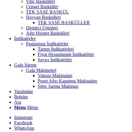
Vinç Baskülleri
Çengel Basküller
TEK ŞASE BASKÜL
Hayvan Baskülleri
TEK ŞASE BASKÜLLER
Demirci Ürünleri
Ağır Hizmet Baskülleri
İndikatörler
Paslanmaz İndikatörler
Tartım İndikatörleri
Fiyat Hesaplamalı İndikatörler
Sayıcı İndikatörler
Gıda İşleme
Gıda Makineleri
Vakum Makinaları
Poşet Ağzı Kapatma Makinaları
Streç Sarma Makinası
Yazılımlar
İletişim
Ara
Menu
Menu
Instagram
Facebook
WhatsApp