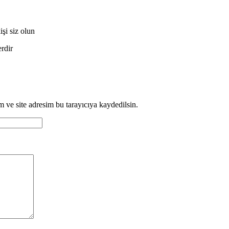
i siz olun
erdir
 ve site adresim bu tarayıcıya kaydedilsin.