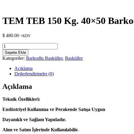
TEM TEB 150 Kg. 40×50 Barko
$
480.00
+KDV
TEM
TEB
Sepete Ekle
150
Kategoriler:
Barkodlu Basküller
,
Basküller
Kg.
40x50
Açıklama
Barkodlu
Değerlendirmeler (0)
Baskül
adet
Açıklama
Teknik Özellikleri:
Endüstriyel Kullanıma ve Perakende Satışa Uygun
Dayanıklı ve Sağlam Yapıdadır.
Alım ve Satım İşlerinde Kullanılabilir.