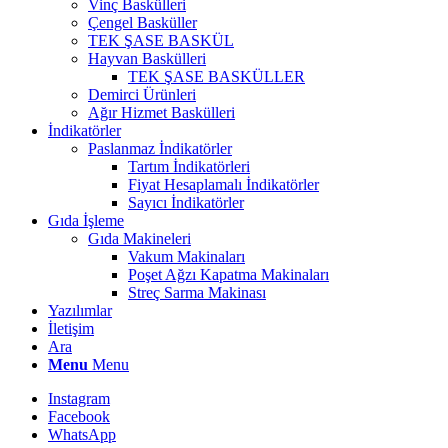
Vinç Baskülleri
Çengel Basküller
TEK ŞASE BASKÜL
Hayvan Baskülleri
TEK ŞASE BASKÜLLER
Demirci Ürünleri
Ağır Hizmet Baskülleri
İndikatörler
Paslanmaz İndikatörler
Tartım İndikatörleri
Fiyat Hesaplamalı İndikatörler
Sayıcı İndikatörler
Gıda İşleme
Gıda Makineleri
Vakum Makinaları
Poşet Ağzı Kapatma Makinaları
Streç Sarma Makinası
Yazılımlar
İletişim
Ara
Menu
Menu
Instagram
Facebook
WhatsApp