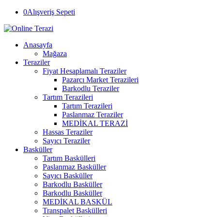
0
Alışveriş Sepeti
Anasayfa
Mağaza
Teraziler
Fiyat Hesaplamalı Teraziler
Pazarcı Market Terazileri
Barkodlu Teraziler
Tartım Terazileri
Tartım Terazileri
Paslanmaz Teraziler
MEDİKAL TERAZİ
Hassas Teraziler
Sayıcı Teraziler
Basküller
Tartım Baskülleri
Paslanmaz Basküller
Sayıcı Basküller
Barkodlu Basküller
Barkodlu Basküller
MEDİKAL BASKÜL
Transpalet Baskülleri