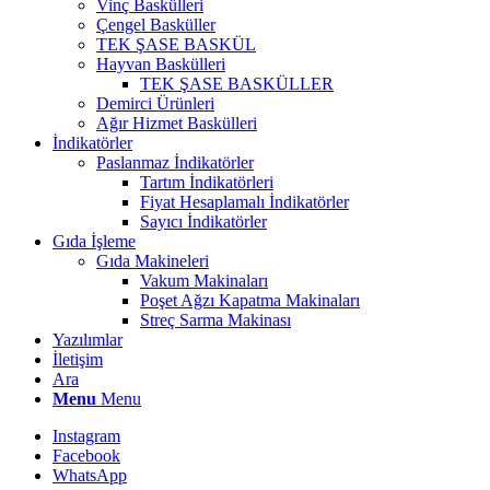
Vinç Baskülleri
Çengel Basküller
TEK ŞASE BASKÜL
Hayvan Baskülleri
TEK ŞASE BASKÜLLER
Demirci Ürünleri
Ağır Hizmet Baskülleri
İndikatörler
Paslanmaz İndikatörler
Tartım İndikatörleri
Fiyat Hesaplamalı İndikatörler
Sayıcı İndikatörler
Gıda İşleme
Gıda Makineleri
Vakum Makinaları
Poşet Ağzı Kapatma Makinaları
Streç Sarma Makinası
Yazılımlar
İletişim
Ara
Menu
Menu
Instagram
Facebook
WhatsApp