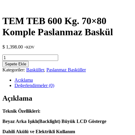
TEM TEB 600 Kg. 70×80
Komple Paslanmaz Baskül
$
1,398.00
+KDV
TEM
TEB
Sepete Ekle
600
Kategoriler:
Basküller
,
Paslanmaz Basküller
Kg.
70x80
Açıklama
Komple
Değerlendirmeler (0)
Paslanmaz
Baskül
Açıklama
adet
Teknik Özellikleri:
Beyaz Arka Işıklı(Backlight) Büyük LCD Gösterge
Dahili Akülü ve Elektrikli Kullanım