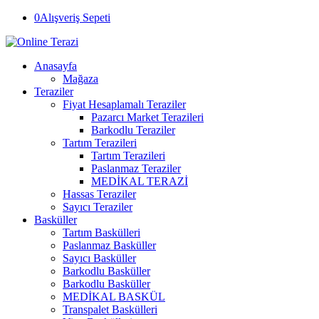
0
Alışveriş Sepeti
Anasayfa
Mağaza
Teraziler
Fiyat Hesaplamalı Teraziler
Pazarcı Market Terazileri
Barkodlu Teraziler
Tartım Terazileri
Tartım Terazileri
Paslanmaz Teraziler
MEDİKAL TERAZİ
Hassas Teraziler
Sayıcı Teraziler
Basküller
Tartım Baskülleri
Paslanmaz Basküller
Sayıcı Basküller
Barkodlu Basküller
Barkodlu Basküller
MEDİKAL BASKÜL
Transpalet Baskülleri