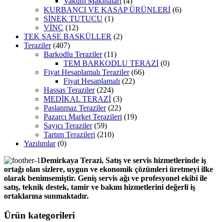
Vakum Makinaları
(4)
KURBANCI VE KASAP ÜRÜNLERİ
(6)
SİNEK TUTUCU
(1)
VİNÇ
(12)
TEK ŞASE BASKÜLLER
(2)
Teraziler
(407)
Barkodlu Teraziler
(11)
TEM BARKODLU TERAZİ
(0)
Fiyat Hesaplamalı Teraziler
(66)
Fiyat Hesaplamalı
(22)
Hassas Teraziler
(224)
MEDİKAL TERAZİ
(3)
Paslanmaz Teraziler
(22)
Pazarcı Market Terazileri
(19)
Sayıcı Teraziler
(59)
Tartım Terazileri
(210)
Yazılımlar
(0)
Demirkaya Terazi, Satış ve servis hizmetlerinde iş
ortağı olan sizlere, uygun ve ekonomik çözümleri üretmeyi ilke
olarak benimsemiştir. Geniş servis ağı ve profesyonel ekibi ile
satış, teknik destek, tamir ve bakım hizmetlerini değerli iş
ortaklarına sunmaktadır.
Ürün kategorileri