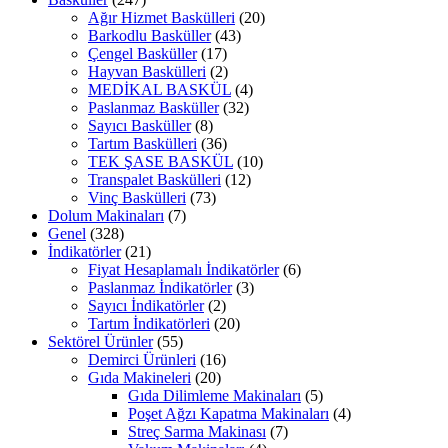
Ağır Hizmet Baskülleri
(20)
Barkodlu Basküller
(43)
Çengel Basküller
(17)
Hayvan Baskülleri
(2)
MEDİKAL BASKÜL
(4)
Paslanmaz Basküller
(32)
Sayıcı Basküller
(8)
Tartım Baskülleri
(36)
TEK ŞASE BASKÜL
(10)
Transpalet Baskülleri
(12)
Vinç Baskülleri
(73)
Dolum Makinaları
(7)
Genel
(328)
İndikatörler
(21)
Fiyat Hesaplamalı İndikatörler
(6)
Paslanmaz İndikatörler
(3)
Sayıcı İndikatörler
(2)
Tartım İndikatörleri
(20)
Sektörel Ürünler
(55)
Demirci Ürünleri
(16)
Gıda Makineleri
(20)
Gıda Dilimleme Makinaları
(5)
Poşet Ağzı Kapatma Makinaları
(4)
Streç Sarma Makinası
(7)