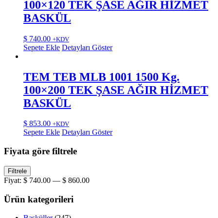
100×120 TEK ŞASE AĞIR HİZMET
BASKÜL
$
740.00
+KDV
Sepete Ekle
Detayları Göster
TEM TEB MLB 1001 1500 Kg.
100×200 TEK ŞASE AĞIR HİZMET
BASKÜL
$
853.00
+KDV
Sepete Ekle
Detayları Göster
Fiyata göre filtrele
En
En
Filtrele
düşük
yüksek
Fiyat:
$ 740.00
—
$ 860.00
fiyat
fiyat
Ürün kategorileri
Basküller
(247)