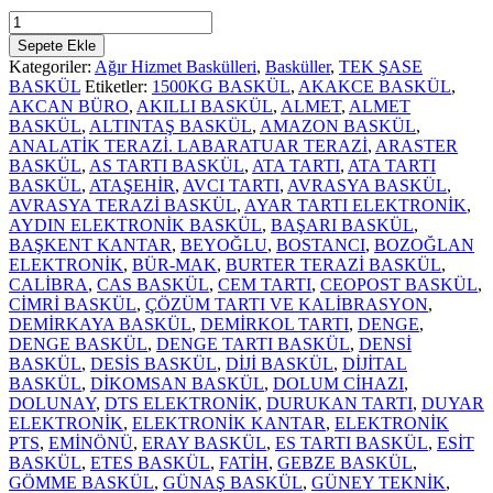
TEM
TEB
Sepete Ekle
MLB
Kategoriler:
Ağır Hizmet Baskülleri
,
Basküller
,
TEK ŞASE
1001
BASKÜL
Etiketler:
1500KG BASKÜL
,
AKAKCE BASKÜL
,
1500
AKCAN BÜRO
,
AKILLI BASKÜL
,
ALMET
,
ALMET
Kg.
BASKÜL
,
ALTINTAŞ BASKÜL
,
AMAZON BASKÜL
,
100×200
ANALATİK TERAZİ. LABARATUAR TERAZİ
,
ARASTER
TEK
BASKÜL
,
AS TARTI BASKÜL
,
ATA TARTI
,
ATA TARTI
ŞASE
BASKÜL
,
ATAŞEHİR
,
AVCI TARTI
,
AVRASYA BASKÜL
,
AĞIR
AVRASYA TERAZİ BASKÜL
,
AYAR TARTI ELEKTRONİK
,
HİZMET
AYDIN ELEKTRONİK BASKÜL
,
BAŞARI BASKÜL
,
BASKÜL
BAŞKENT KANTAR
,
BEYOĞLU
,
BOSTANCI
,
BOZOĞLAN
adet
ELEKTRONİK
,
BÜR-MAK
,
BURTER TERAZİ BASKÜL
,
CALİBRA
,
CAS BASKÜL
,
CEM TARTI
,
CEOPOST BASKÜL
,
CİMRİ BASKÜL
,
ÇÖZÜM TARTI VE KALİBRASYON
,
DEMİRKAYA BASKÜL
,
DEMİRKOL TARTI
,
DENGE
,
DENGE BASKÜL
,
DENGE TARTI BASKÜL
,
DENSİ
BASKÜL
,
DESİS BASKÜL
,
DİJİ BASKÜL
,
DİJİTAL
BASKÜL
,
DİKOMSAN BASKÜL
,
DOLUM CİHAZI
,
DOLUNAY
,
DTS ELEKTRONİK
,
DURUKAN TARTI
,
DUYAR
ELEKTRONİK
,
ELEKTRONİK KANTAR
,
ELEKTRONİK
PTS
,
EMİNÖNÜ
,
ERAY BASKÜL
,
ES TARTI BASKÜL
,
ESİT
BASKÜL
,
ETES BASKÜL
,
FATİH
,
GEBZE BASKÜL
,
GÖMME BASKÜL
,
GÜNAŞ BASKÜL
,
GÜNEY TEKNİK
,