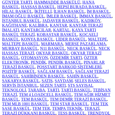
GÜNTER TARTI
,
HAMMADDE BASKÜLÜ
,
HANA
BASKÜL
,
HASSAS BASKÜL
,
HEPSİ BURADA BASKÜL
,
HİLAL BASKÜL
,
İKİTELLİ
,
İLHAN BASKÜL
,
İM BASKÜL
,
İMAM OĞLU BASKÜL
,
İMLER BASKÜL
,
İMMAX BASKÜL
,
İSTANBUL BASKÜL
,
JADAVER BASKÜL
,
KADIKÖY
,
KAĞITHANE
,
KALİBRA
,
KANTAR
,
KANTAR TERAZİ
İMALATI
,
KANTARCILAR
,
KARTAL
,
KAYA TARTI
BASKÜL TERAZİ
,
KOBASTAR BASKÜL
,
KOCAELİ
BASKÜL
,
KONYA BASKÜL
,
LİDER BASKÜL
,
MALTEPE
,
MALTEPE BASKÜL
,
MARMARA
,
MERSE PAZARLAMA
,
MURBAY BASKÜL
,
N11 BASKÜL
,
NECK BASKÜL
,
NECK
HASSAS TERAZİ
,
OKYAR BASKÜL
,
OKYAR TERAZİ
BASKÜL
,
OTOMASYON
,
ÖZDEMİR TARTI
,
ÖZTER
ELEKTRONİK
,
PENDİK
,
PENDİK BASKÜL
,
PINARLAR
TERAZİ BASKÜL
,
POSSTART BARKOD SİSTEMLERİ
,
POZİTİF BASKÜL
,
SAĞLAM BASKÜL
,
SAĞLAM TERAZİ
BASKÜL
,
SAHİBİNDEN BASKÜL
,
ŞAHİN BASKÜL
,
SAKARYA BASKÜL
,
SATIŞ
,
SAYDAM
,
SELES BASKÜL
,
SERVİS İSTANBUL
,
SEZEN TARTI
,
STS SAYISAL
TEKNOLOLİ
,
TARABA
,
TARTI
,
TARTI BASKÜL
,
TEBİSAN
TERAZİ
,
TEM 4 LOADCELL BASKÜL
,
TEM AĞIR HİZMET
BASKÜL
,
TEM BASKÜL
,
TEM DEMİR TERAZİ BASKÜL
,
TEM MLB 1001 BASKÜL
,
TEM STAR BASKÜL
,
TEM TEK
ŞASE BASKÜL
,
TEM TER
,
TEMPA TEKNİK
,
TERAZİ
,
TERAZİ DÜKKANI BASKÜL
,
TESS BASKÜL
,
TRENDYOL