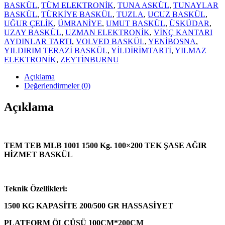
BASKÜL
,
TÜM ELEKTRONİK
,
TUNA ASKÜL
,
TUNAYLAR
BASKÜL
,
TÜRKİYE BASKÜL
,
TUZLA
,
UCUZ BASKÜL
,
UĞUR ÇELİK
,
ÜMRANİYE
,
UMUT BASKÜL
,
ÜSKÜDAR
,
UZAY BASKÜL
,
UZMAN ELEKTRONİK
,
VİNÇ KANTARI
AYDINLAR TARTI
,
VOLVED BASKÜL
,
YENİBOSNA
,
YILDIRIM TERAZİ BASKÜL
,
YİLDİRİMTARTİ
,
YILMAZ
ELEKTRONİK
,
ZEYTİNBURNU
Açıklama
Değerlendirmeler (0)
Açıklama
TEM TEB MLB 1001 1500 Kg. 100×200 TEK ŞASE AĞIR
HİZMET BASKÜL
Teknik Özellikleri:
1500 KG KAPASİTE
200/500 GR HASSASİYET
PLATFORM ÖLÇÜSÜ 100CM*200CM