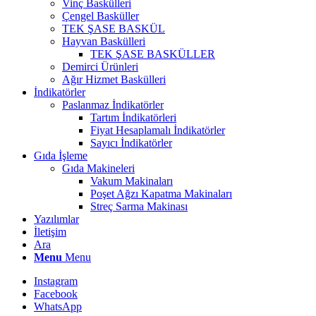
Vinç Baskülleri
Çengel Basküller
TEK ŞASE BASKÜL
Hayvan Baskülleri
TEK ŞASE BASKÜLLER
Demirci Ürünleri
Ağır Hizmet Baskülleri
İndikatörler
Paslanmaz İndikatörler
Tartım İndikatörleri
Fiyat Hesaplamalı İndikatörler
Sayıcı İndikatörler
Gıda İşleme
Gıda Makineleri
Vakum Makinaları
Poşet Ağzı Kapatma Makinaları
Streç Sarma Makinası
Yazılımlar
İletişim
Ara
Menu
Menu
Instagram
Facebook
WhatsApp