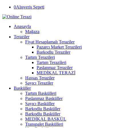
0
Alışveriş Sepeti
Anasayfa
Mağaza
Teraziler
Fiyat Hesaplamalı Teraziler
Pazarcı Market Terazileri
Barkodlu Teraziler
Tartım Terazileri
Tartım Terazileri
Paslanmaz Teraziler
MEDİKAL TERAZİ
Hassas Teraziler
Sayıcı Teraziler
Basküller
Tartım Baskülleri
Paslanmaz Basküller
Sayıcı Basküller
Barkodlu Basküller
Barkodlu Basküller
MEDİKAL BASKÜL
Transpalet Baskülleri