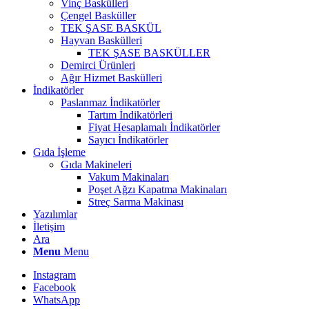
Vinç Baskülleri
Çengel Basküller
TEK ŞASE BASKÜL
Hayvan Baskülleri
TEK ŞASE BASKÜLLER
Demirci Ürünleri
Ağır Hizmet Baskülleri
İndikatörler
Paslanmaz İndikatörler
Tartım İndikatörleri
Fiyat Hesaplamalı İndikatörler
Sayıcı İndikatörler
Gıda İşleme
Gıda Makineleri
Vakum Makinaları
Poşet Ağzı Kapatma Makinaları
Streç Sarma Makinası
Yazılımlar
İletişim
Ara
Menu
Menu
Instagram
Facebook
WhatsApp