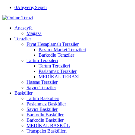
0
Alışveriş Sepeti
Anasayfa
Mağaza
Teraziler
Fiyat Hesaplamalı Teraziler
Pazarcı Market Terazileri
Barkodlu Teraziler
Tartım Terazileri
Tartım Terazileri
Paslanmaz Teraziler
MEDİKAL TERAZİ
Hassas Teraziler
Sayıcı Teraziler
Basküller
Tartım Baskülleri
Paslanmaz Basküller
Sayıcı Basküller
Barkodlu Basküller
Barkodlu Basküller
MEDİKAL BASKÜL
Transpalet Baskülleri