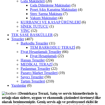
Gıda Makineleri
(20)
Gıda Dilimleme Makinaları
(5)
Poşet Ağzı Kapatma Makinaları
(4)
Streç Sarma Makinası
(7)
Vakum Makinaları
(4)
KURBANCI VE KASAP ÜRÜNLERİ
(6)
SİNEK TUTUCU
(1)
VİNÇ
(12)
TEK ŞASE BASKÜLLER
(2)
Teraziler
(407)
Barkodlu Teraziler
(11)
TEM BARKODLU TERAZİ
(0)
Fiyat Hesaplamalı Teraziler
(66)
Fiyat Hesaplamalı
(22)
Hassas Teraziler
(224)
MEDİKAL TERAZİ
(3)
Paslanmaz Teraziler
(22)
Pazarcı Market Terazileri
(19)
Sayıcı Teraziler
(59)
Tartım Terazileri
(210)
Yazılımlar
(0)
Demirkaya Terazi, Satış ve servis hizmetlerinde iş
ortağı olan sizlere, uygun ve ekonomik çözümleri üretmeyi ilke
olarak benimsemiştir. Geniş servis ağı ve profesyonel ekibi ile