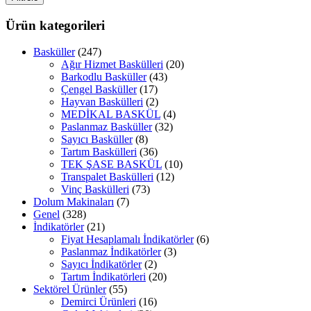
fiyat
fiyat
Ürün kategorileri
Basküller
(247)
Ağır Hizmet Baskülleri
(20)
Barkodlu Basküller
(43)
Çengel Basküller
(17)
Hayvan Baskülleri
(2)
MEDİKAL BASKÜL
(4)
Paslanmaz Basküller
(32)
Sayıcı Basküller
(8)
Tartım Baskülleri
(36)
TEK ŞASE BASKÜL
(10)
Transpalet Baskülleri
(12)
Vinç Baskülleri
(73)
Dolum Makinaları
(7)
Genel
(328)
İndikatörler
(21)
Fiyat Hesaplamalı İndikatörler
(6)
Paslanmaz İndikatörler
(3)
Sayıcı İndikatörler
(2)
Tartım İndikatörleri
(20)
Sektörel Ürünler
(55)
Demirci Ürünleri
(16)