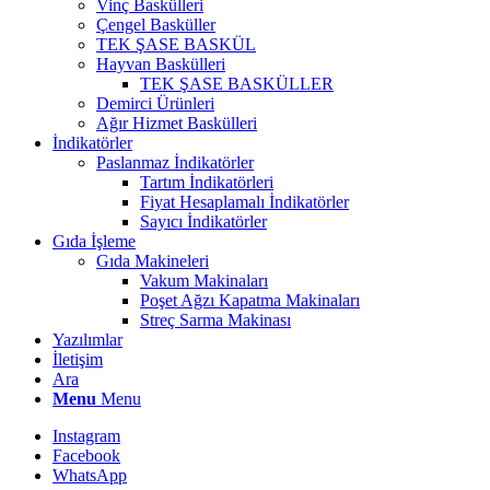
Vinç Baskülleri
Çengel Basküller
TEK ŞASE BASKÜL
Hayvan Baskülleri
TEK ŞASE BASKÜLLER
Demirci Ürünleri
Ağır Hizmet Baskülleri
İndikatörler
Paslanmaz İndikatörler
Tartım İndikatörleri
Fiyat Hesaplamalı İndikatörler
Sayıcı İndikatörler
Gıda İşleme
Gıda Makineleri
Vakum Makinaları
Poşet Ağzı Kapatma Makinaları
Streç Sarma Makinası
Yazılımlar
İletişim
Ara
Menu
Menu
Instagram
Facebook
WhatsApp