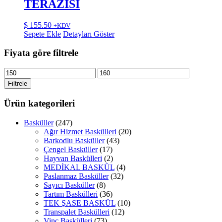
TERAZİSİ
$
155.50
+KDV
Sepete Ekle
Detayları Göster
Fiyata göre filtrele
En
En
düşük
yüksek
Filtrele
fiyat
fiyat
Ürün kategorileri
Basküller
(247)
Ağır Hizmet Baskülleri
(20)
Barkodlu Basküller
(43)
Çengel Basküller
(17)
Hayvan Baskülleri
(2)
MEDİKAL BASKÜL
(4)
Paslanmaz Basküller
(32)
Sayıcı Basküller
(8)
Tartım Baskülleri
(36)
TEK ŞASE BASKÜL
(10)
Transpalet Baskülleri
(12)
Vinç Baskülleri
(73)