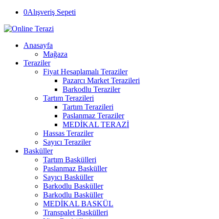
0
Alışveriş Sepeti
Anasayfa
Mağaza
Teraziler
Fiyat Hesaplamalı Teraziler
Pazarcı Market Terazileri
Barkodlu Teraziler
Tartım Terazileri
Tartım Terazileri
Paslanmaz Teraziler
MEDİKAL TERAZİ
Hassas Teraziler
Sayıcı Teraziler
Basküller
Tartım Baskülleri
Paslanmaz Basküller
Sayıcı Basküller
Barkodlu Basküller
Barkodlu Basküller
MEDİKAL BASKÜL
Transpalet Baskülleri