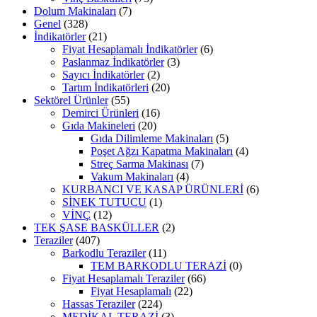
Dolum Makinaları
(7)
Genel
(328)
İndikatörler
(21)
Fiyat Hesaplamalı İndikatörler
(6)
Paslanmaz İndikatörler
(3)
Sayıcı İndikatörler
(2)
Tartım İndikatörleri
(20)
Sektörel Ürünler
(55)
Demirci Ürünleri
(16)
Gıda Makineleri
(20)
Gıda Dilimleme Makinaları
(5)
Poşet Ağzı Kapatma Makinaları
(4)
Streç Sarma Makinası
(7)
Vakum Makinaları
(4)
KURBANCI VE KASAP ÜRÜNLERİ
(6)
SİNEK TUTUCU
(1)
VİNÇ
(12)
TEK ŞASE BASKÜLLER
(2)
Teraziler
(407)
Barkodlu Teraziler
(11)
TEM BARKODLU TERAZİ
(0)
Fiyat Hesaplamalı Teraziler
(66)
Fiyat Hesaplamalı
(22)
Hassas Teraziler
(224)
MEDİKAL TERAZİ
(3)