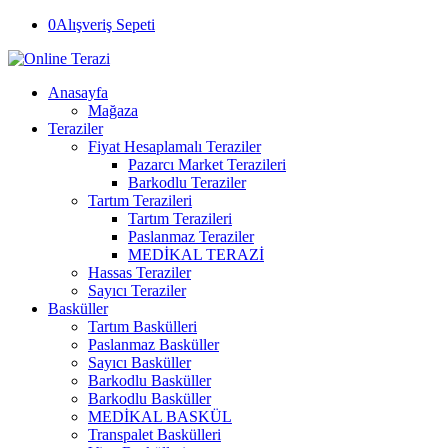
0
Alışveriş Sepeti
Anasayfa
Mağaza
Teraziler
Fiyat Hesaplamalı Teraziler
Pazarcı Market Terazileri
Barkodlu Teraziler
Tartım Terazileri
Tartım Terazileri
Paslanmaz Teraziler
MEDİKAL TERAZİ
Hassas Teraziler
Sayıcı Teraziler
Basküller
Tartım Baskülleri
Paslanmaz Basküller
Sayıcı Basküller
Barkodlu Basküller
Barkodlu Basküller
MEDİKAL BASKÜL
Transpalet Baskülleri