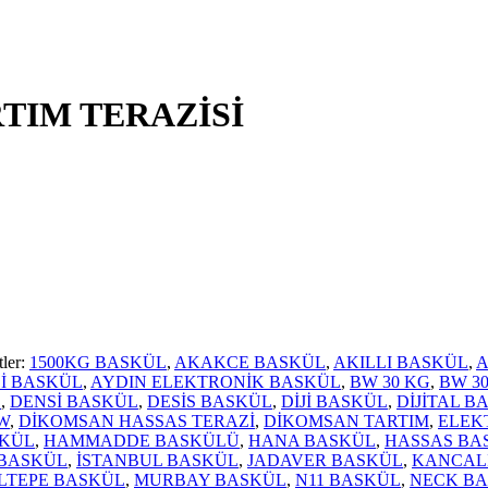
TIM TERAZİSİ
tler:
1500KG BASKÜL
,
AKAKCE BASKÜL
,
AKILLI BASKÜL
,
A
İ BASKÜL
,
AYDIN ELEKTRONİK BASKÜL
,
BW 30 KG
,
BW 3
L
,
DENSİ BASKÜL
,
DESİS BASKÜL
,
DİJİ BASKÜL
,
DİJİTAL B
W
,
DİKOMSAN HASSAS TERAZİ
,
DİKOMSAN TARTIM
,
ELEK
SKÜL
,
HAMMADDE BASKÜLÜ
,
HANA BASKÜL
,
HASSAS BA
BASKÜL
,
İSTANBUL BASKÜL
,
JADAVER BASKÜL
,
KANCAL
LTEPE BASKÜL
,
MURBAY BASKÜL
,
N11 BASKÜL
,
NECK B