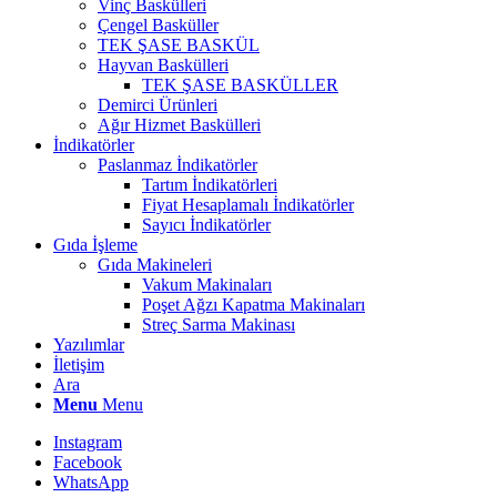
Vinç Baskülleri
Çengel Basküller
TEK ŞASE BASKÜL
Hayvan Baskülleri
TEK ŞASE BASKÜLLER
Demirci Ürünleri
Ağır Hizmet Baskülleri
İndikatörler
Paslanmaz İndikatörler
Tartım İndikatörleri
Fiyat Hesaplamalı İndikatörler
Sayıcı İndikatörler
Gıda İşleme
Gıda Makineleri
Vakum Makinaları
Poşet Ağzı Kapatma Makinaları
Streç Sarma Makinası
Yazılımlar
İletişim
Ara
Menu
Menu
Instagram
Facebook
WhatsApp