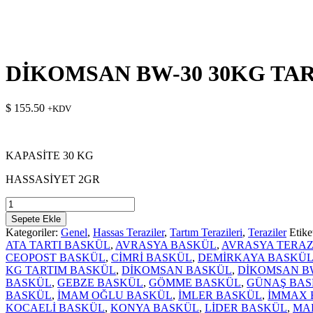
DİKOMSAN BW-30 30KG TAR
$
155.50
+KDV
KAPASİTE 30 KG
HASSASİYET 2GR
DİKOMSAN
BW-
Sepete Ekle
30
Kategoriler:
Genel
,
Hassas Teraziler
,
Tartım Terazileri
,
Teraziler
Etike
30KG
ATA TARTI BASKÜL
,
AVRASYA BASKÜL
,
AVRASYA TERAZ
TARTIM
CEOPOST BASKÜL
,
CİMRİ BASKÜL
,
DEMİRKAYA BASKÜ
TERAZİSİ
KG TARTIM BASKÜL
,
DİKOMSAN BASKÜL
,
DİKOMSAN B
adet
BASKÜL
,
GEBZE BASKÜL
,
GÖMME BASKÜL
,
GÜNAŞ BA
BASKÜL
,
İMAM OĞLU BASKÜL
,
İMLER BASKÜL
,
İMMAX 
KOCAELİ BASKÜL
,
KONYA BASKÜL
,
LİDER BASKÜL
,
MA