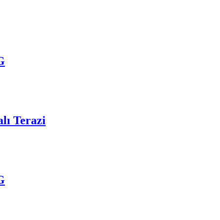
G
ı Terazi
G