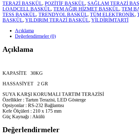
TERAZİ BASKÜL
,
POZİTİF BASKÜL
,
SAĞLAM TERAZİ BA
LOADCELL BASKÜL
,
TEM AĞIR HİZMET BASKÜL
,
TEM B
TESS BASKÜL
,
TRENDYOL BASKÜL
,
TÜM ELEKTRONİK
,
BASKÜL
,
YILDIRIM TERAZİ BASKÜL
,
YİLDİRİMTARTİ
Açıklama
Değerlendirmeler (0)
Açıklama
KAPASİTE 30KG
HASSASİYET 2 GR
SUYA KARŞI KORUMALI TARTIM TERAZİSİ
Özellikler : Tartım Terazisi, LED Gösterge
Opsiyonlar : RS-232 Bağlantısı
Kefe Ölçüleri : 210 x 175 mm
Güç Kaynağı : Akülü
Değerlendirmeler