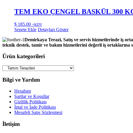
TEM EKO ÇENGEL BASKÜL 300 K
$
185.00
+KDV
Sepete Ekle
Detayları Göster
Demirkaya Terazi, Satış ve servis hizmetlerinde iş orta
teknik destek, tamir ve bakım hizmetlerini değerli iş ortaklarına
Ürün kategorileri
Bilgi ve Yardım
Hesabım
Şartlar ve Koşullar
Gizlilik Politikası
İptal ve İade Politikası
Mesafeli Satış Sözleşmesi
İletişim