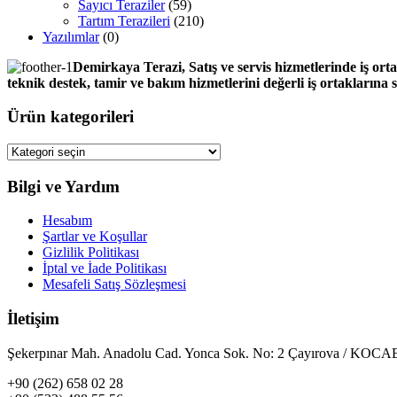
Sayıcı Teraziler
(59)
Tartım Terazileri
(210)
Yazılımlar
(0)
Demirkaya Terazi, Satış ve servis hizmetlerinde iş orta
teknik destek, tamir ve bakım hizmetlerini değerli iş ortaklarına
Ürün kategorileri
Bilgi ve Yardım
Hesabım
Şartlar ve Koşullar
Gizlilik Politikası
İptal ve İade Politikası
Mesafeli Satış Sözleşmesi
İletişim
Şekerpınar Mah. Anadolu Cad. Yonca Sok. No: 2 Çayırova / KO
+90 (262) 658 02 28