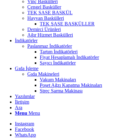
Vinç Baskülleri
Çengel Basküller
TEK ŞASE BASKÜL
Hayvan Baskülleri
TEK ŞASE BASKÜLLER
Demirci Ürünleri
Ağır Hizmet Baskülleri
İndikatörler
Paslanmaz İndikatörler
Tartım İndikatörleri
Fiyat Hesaplamalı İndikatörler
Sayıcı İndikatörler
Gıda İşleme
Gıda Makineleri
Vakum Makinaları
Poşet Ağzı Kapatma Makinaları
Streç Sarma Makinası
Yazılımlar
İletişim
Ara
Menu
Menu
Instagram
Facebook
WhatsApp