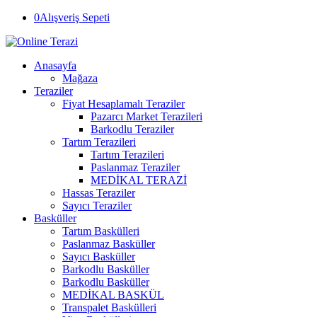
0
Alışveriş Sepeti
Anasayfa
Mağaza
Teraziler
Fiyat Hesaplamalı Teraziler
Pazarcı Market Terazileri
Barkodlu Teraziler
Tartım Terazileri
Tartım Terazileri
Paslanmaz Teraziler
MEDİKAL TERAZİ
Hassas Teraziler
Sayıcı Teraziler
Basküller
Tartım Baskülleri
Paslanmaz Basküller
Sayıcı Basküller
Barkodlu Basküller
Barkodlu Basküller
MEDİKAL BASKÜL
Transpalet Baskülleri