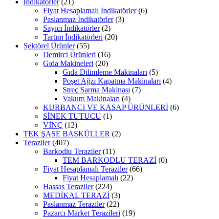
İndikatörler
(21)
Fiyat Hesaplamalı İndikatörler
(6)
Paslanmaz İndikatörler
(3)
Sayıcı İndikatörler
(2)
Tartım İndikatörleri
(20)
Sektörel Ürünler
(55)
Demirci Ürünleri
(16)
Gıda Makineleri
(20)
Gıda Dilimleme Makinaları
(5)
Poşet Ağzı Kapatma Makinaları
(4)
Streç Sarma Makinası
(7)
Vakum Makinaları
(4)
KURBANCI VE KASAP ÜRÜNLERİ
(6)
SİNEK TUTUCU
(1)
VİNÇ
(12)
TEK ŞASE BASKÜLLER
(2)
Teraziler
(407)
Barkodlu Teraziler
(11)
TEM BARKODLU TERAZİ
(0)
Fiyat Hesaplamalı Teraziler
(66)
Fiyat Hesaplamalı
(22)
Hassas Teraziler
(224)
MEDİKAL TERAZİ
(3)
Paslanmaz Teraziler
(22)
Pazarcı Market Terazileri
(19)