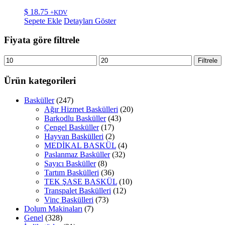
$
18.75
+KDV
Sepete Ekle
Detayları Göster
Fiyata göre filtrele
En
En
Filtrele
düşük
yüksek
fiyat
fiyat
Ürün kategorileri
Basküller
(247)
Ağır Hizmet Baskülleri
(20)
Barkodlu Basküller
(43)
Çengel Basküller
(17)
Hayvan Baskülleri
(2)
MEDİKAL BASKÜL
(4)
Paslanmaz Basküller
(32)
Sayıcı Basküller
(8)
Tartım Baskülleri
(36)
TEK ŞASE BASKÜL
(10)
Transpalet Baskülleri
(12)
Vinç Baskülleri
(73)
Dolum Makinaları
(7)
Genel
(328)