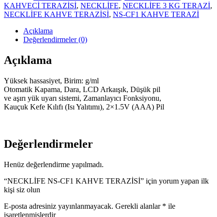
TERAZİSİ
KAHVECİ TERAZİSİ
,
NECKLİFE
,
NECKLİFE 3 KG TERAZİ
,
adet
NECKLİFE KAHVE TERAZİSİ
,
NS-CF1 KAHVE TERAZİ
Açıklama
Değerlendirmeler (0)
Açıklama
Yüksek hassasiyet, Birim: g/ml
Otomatik Kapama, Dara, LCD Arkaışık, Düşük pil
ve aşırı yük uyarı sistemi, Zamanlayıcı Fonksiyonu,
Kauçuk Kefe Kılıfı (Isı Yalıtımı), 2×1.5V (AAA) Pil
Değerlendirmeler
Henüz değerlendirme yapılmadı.
“NECKLİFE NS-CF1 KAHVE TERAZİSİ” için yorum yapan ilk
kişi siz olun
E-posta adresiniz yayınlanmayacak.
Gerekli alanlar
*
ile
işaretlenmişlerdir