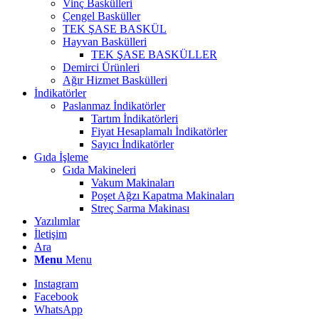
Vinç Baskülleri
Çengel Basküller
TEK ŞASE BASKÜL
Hayvan Baskülleri
TEK ŞASE BASKÜLLER
Demirci Ürünleri
Ağır Hizmet Baskülleri
İndikatörler
Paslanmaz İndikatörler
Tartım İndikatörleri
Fiyat Hesaplamalı İndikatörler
Sayıcı İndikatörler
Gıda İşleme
Gıda Makineleri
Vakum Makinaları
Poşet Ağzı Kapatma Makinaları
Streç Sarma Makinası
Yazılımlar
İletişim
Ara
Menu
Menu
Instagram
Facebook
WhatsApp