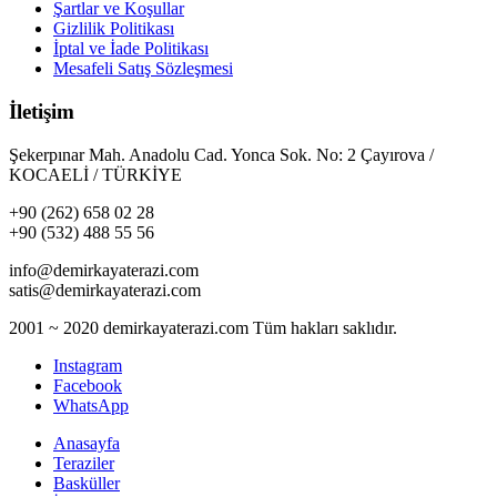
Şartlar ve Koşullar
Gizlilik Politikası
İptal ve İade Politikası
Mesafeli Satış Sözleşmesi
İletişim
Şekerpınar Mah. Anadolu Cad. Yonca Sok. No: 2 Çayırova /
KOCAELİ / TÜRKİYE
+90 (262) 658 02 28
+90 (532) 488 55 56
info@demirkayaterazi.com
satis@demirkayaterazi.com
2001 ~ 2020 demirkayaterazi.com Tüm hakları saklıdır.
Instagram
Facebook
WhatsApp
Anasayfa
Teraziler
Basküller