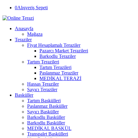
0
Alışveriş Sepeti
Anasayfa
Mağaza
Teraziler
Fiyat Hesaplamalı Teraziler
Pazarcı Market Terazileri
Barkodlu Teraziler
Tartım Terazileri
Tartım Terazileri
Paslanmaz Teraziler
MEDİKAL TERAZİ
Hassas Teraziler
Sayıcı Teraziler
Basküller
Tartım Baskülleri
Paslanmaz Basküller
Sayıcı Basküller
Barkodlu Basküller
Barkodlu Basküller
MEDİKAL BASKÜL
Transpalet Baskülleri