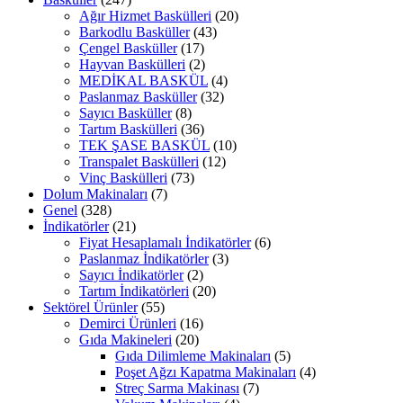
Ağır Hizmet Baskülleri
(20)
Barkodlu Basküller
(43)
Çengel Basküller
(17)
Hayvan Baskülleri
(2)
MEDİKAL BASKÜL
(4)
Paslanmaz Basküller
(32)
Sayıcı Basküller
(8)
Tartım Baskülleri
(36)
TEK ŞASE BASKÜL
(10)
Transpalet Baskülleri
(12)
Vinç Baskülleri
(73)
Dolum Makinaları
(7)
Genel
(328)
İndikatörler
(21)
Fiyat Hesaplamalı İndikatörler
(6)
Paslanmaz İndikatörler
(3)
Sayıcı İndikatörler
(2)
Tartım İndikatörleri
(20)
Sektörel Ürünler
(55)
Demirci Ürünleri
(16)
Gıda Makineleri
(20)
Gıda Dilimleme Makinaları
(5)
Poşet Ağzı Kapatma Makinaları
(4)
Streç Sarma Makinası
(7)