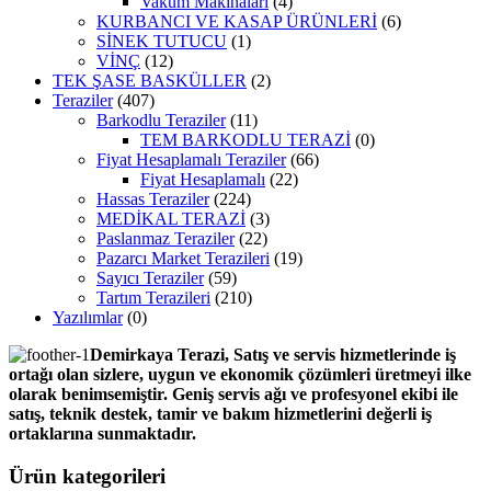
Vakum Makinaları
(4)
KURBANCI VE KASAP ÜRÜNLERİ
(6)
SİNEK TUTUCU
(1)
VİNÇ
(12)
TEK ŞASE BASKÜLLER
(2)
Teraziler
(407)
Barkodlu Teraziler
(11)
TEM BARKODLU TERAZİ
(0)
Fiyat Hesaplamalı Teraziler
(66)
Fiyat Hesaplamalı
(22)
Hassas Teraziler
(224)
MEDİKAL TERAZİ
(3)
Paslanmaz Teraziler
(22)
Pazarcı Market Terazileri
(19)
Sayıcı Teraziler
(59)
Tartım Terazileri
(210)
Yazılımlar
(0)
Demirkaya Terazi, Satış ve servis hizmetlerinde iş
ortağı olan sizlere, uygun ve ekonomik çözümleri üretmeyi ilke
olarak benimsemiştir. Geniş servis ağı ve profesyonel ekibi ile
satış, teknik destek, tamir ve bakım hizmetlerini değerli iş
ortaklarına sunmaktadır.
Ürün kategorileri