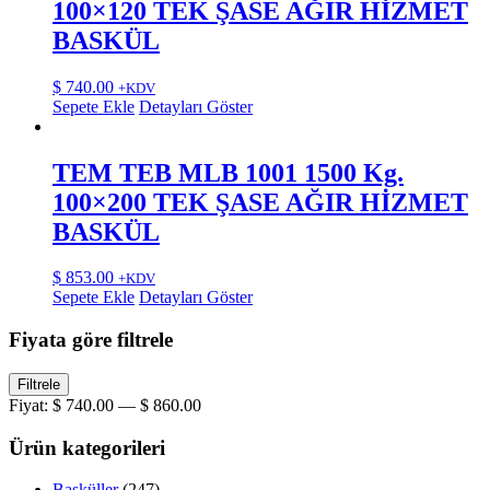
100×120 TEK ŞASE AĞIR HİZMET
BASKÜL
$
740.00
+KDV
Sepete Ekle
Detayları Göster
TEM TEB MLB 1001 1500 Kg.
100×200 TEK ŞASE AĞIR HİZMET
BASKÜL
$
853.00
+KDV
Sepete Ekle
Detayları Göster
Fiyata göre filtrele
En
En
Filtrele
düşük
yüksek
Fiyat:
$ 740.00
—
$ 860.00
fiyat
fiyat
Ürün kategorileri
Basküller
(247)