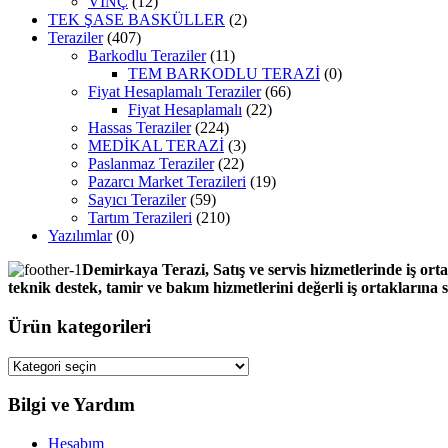
VİNÇ
(12)
TEK ŞASE BASKÜLLER
(2)
Teraziler
(407)
Barkodlu Teraziler
(11)
TEM BARKODLU TERAZİ
(0)
Fiyat Hesaplamalı Teraziler
(66)
Fiyat Hesaplamalı
(22)
Hassas Teraziler
(224)
MEDİKAL TERAZİ
(3)
Paslanmaz Teraziler
(22)
Pazarcı Market Terazileri
(19)
Sayıcı Teraziler
(59)
Tartım Terazileri
(210)
Yazılımlar
(0)
Demirkaya Terazi, Satış ve servis hizmetlerinde iş orta
teknik destek, tamir ve bakım hizmetlerini değerli iş ortaklarına
Ürün kategorileri
Bilgi ve Yardım
Hesabım