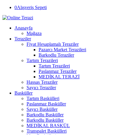
0
Alışveriş Sepeti
Anasayfa
Mağaza
Teraziler
Fiyat Hesaplamalı Teraziler
Pazarcı Market Terazileri
Barkodlu Teraziler
Tartım Terazileri
Tartım Terazileri
Paslanmaz Teraziler
MEDİKAL TERAZİ
Hassas Teraziler
Sayıcı Teraziler
Basküller
Tartım Baskülleri
Paslanmaz Basküller
Sayıcı Basküller
Barkodlu Basküller
Barkodlu Basküller
MEDİKAL BASKÜL
Transpalet Baskülleri