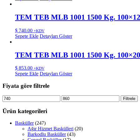
TEM TEB MLB 1001 1500 Kg. 100×
$
740.00
+KDV
Sepete Ekle
Detayları Göster
TEM TEB MLB 1001 1500 Kg. 100×
$
853.00
+KDV
Sepete Ekle
Detayları Göster
Fiyata göre filtrele
En
En
Filtrele
düşük
yüksek
fiyat
fiyat
Ürün kategorileri
Basküller
(247)
Ağır Hizmet Baskülleri
(20)
Barkodlu Basküller
(43)
Çengel Basküller
(17)