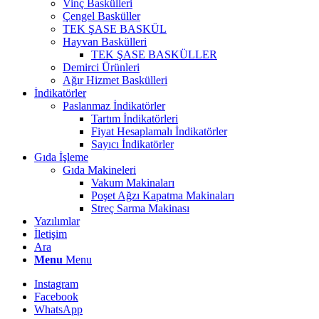
Vinç Baskülleri
Çengel Basküller
TEK ŞASE BASKÜL
Hayvan Baskülleri
TEK ŞASE BASKÜLLER
Demirci Ürünleri
Ağır Hizmet Baskülleri
İndikatörler
Paslanmaz İndikatörler
Tartım İndikatörleri
Fiyat Hesaplamalı İndikatörler
Sayıcı İndikatörler
Gıda İşleme
Gıda Makineleri
Vakum Makinaları
Poşet Ağzı Kapatma Makinaları
Streç Sarma Makinası
Yazılımlar
İletişim
Ara
Menu
Menu
Instagram
Facebook
WhatsApp