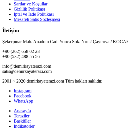
Şartlar ve Koşullar
Gizlilik Politikası
İptal ve İade Politikası
Mesafeli Satış Sözleşmesi
İletişim
Şekerpınar Mah. Anadolu Cad. Yonca Sok. No: 2 Çayırova / KO
+90 (262) 658 02 28
+90 (532) 488 55 56
info@demirkayaterazi.com
satis@demirkayaterazi.com
2001 ~ 2020 demirkayaterazi.com Tüm hakları saklıdır.
Instagram
Facebook
WhatsApp
Anasayfa
Teraziler
Basküller
İndikatörler