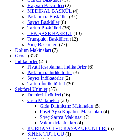
Hayvan Baskülleri
(2)
MEDİKAL BASKÜL
(4)
Paslanmaz Basküller
(32)
Sayıcı Basküller
(8)
Tartım Baskülleri
(36)
TEK ŞASE BASKÜL
(10)
Transpalet Baskülleri
(12)
Vinç Baskülleri
(73)
Dolum Makinaları
(7)
Genel
(328)
İndikatörler
(21)
Fiyat Hesaplamalı İndikatörler
(6)
Paslanmaz İndikatörler
(3)
Sayıcı İndikatörler
(2)
Tartım İndikatörleri
(20)
Sektörel Ürünler
(55)
Demirci Ürünleri
(16)
Gıda Makineleri
(20)
Gıda Dilimleme Makinaları
(5)
Poşet Ağzı Kapatma Makinaları
(4)
Streç Sarma Makinası
(7)
Vakum Makinaları
(4)
KURBANCI VE KASAP ÜRÜNLERİ
(6)
SİNEK TUTUCU
(1)