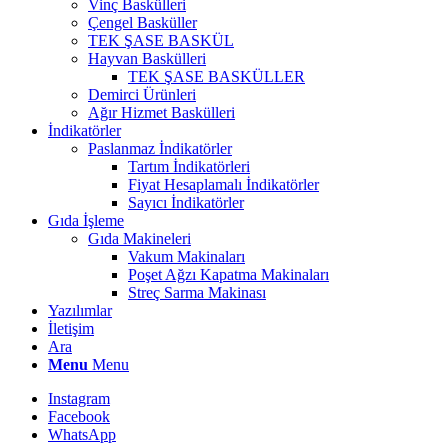
Vinç Baskülleri
Çengel Basküller
TEK ŞASE BASKÜL
Hayvan Baskülleri
TEK ŞASE BASKÜLLER
Demirci Ürünleri
Ağır Hizmet Baskülleri
İndikatörler
Paslanmaz İndikatörler
Tartım İndikatörleri
Fiyat Hesaplamalı İndikatörler
Sayıcı İndikatörler
Gıda İşleme
Gıda Makineleri
Vakum Makinaları
Poşet Ağzı Kapatma Makinaları
Streç Sarma Makinası
Yazılımlar
İletişim
Ara
Menu
Menu
Instagram
Facebook
WhatsApp