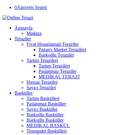
0
Alışveriş Sepeti
Anasayfa
Mağaza
Teraziler
Fiyat Hesaplamalı Teraziler
Pazarcı Market Terazileri
Barkodlu Teraziler
Tartım Terazileri
Tartım Terazileri
Paslanmaz Teraziler
MEDİKAL TERAZİ
Hassas Teraziler
Sayıcı Teraziler
Basküller
Tartım Baskülleri
Paslanmaz Basküller
Sayıcı Basküller
Barkodlu Basküller
Barkodlu Basküller
MEDİKAL BASKÜL
Transpalet Baskülleri