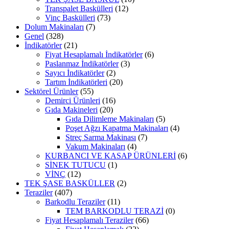
Transpalet Baskülleri
(12)
Vinç Baskülleri
(73)
Dolum Makinaları
(7)
Genel
(328)
İndikatörler
(21)
Fiyat Hesaplamalı İndikatörler
(6)
Paslanmaz İndikatörler
(3)
Sayıcı İndikatörler
(2)
Tartım İndikatörleri
(20)
Sektörel Ürünler
(55)
Demirci Ürünleri
(16)
Gıda Makineleri
(20)
Gıda Dilimleme Makinaları
(5)
Poşet Ağzı Kapatma Makinaları
(4)
Streç Sarma Makinası
(7)
Vakum Makinaları
(4)
KURBANCI VE KASAP ÜRÜNLERİ
(6)
SİNEK TUTUCU
(1)
VİNÇ
(12)
TEK ŞASE BASKÜLLER
(2)
Teraziler
(407)
Barkodlu Teraziler
(11)
TEM BARKODLU TERAZİ
(0)
Fiyat Hesaplamalı Teraziler
(66)