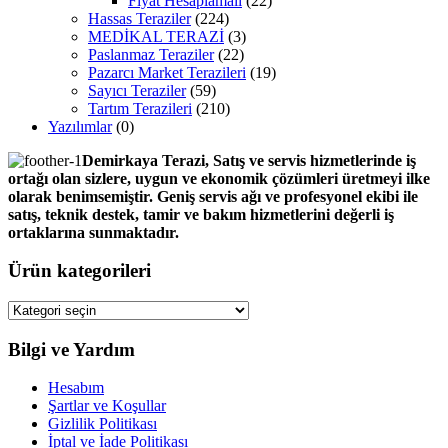
Fiyat Hesaplamalı
(22)
Hassas Teraziler
(224)
MEDİKAL TERAZİ
(3)
Paslanmaz Teraziler
(22)
Pazarcı Market Terazileri
(19)
Sayıcı Teraziler
(59)
Tartım Terazileri
(210)
Yazılımlar
(0)
Demirkaya Terazi, Satış ve servis hizmetlerinde iş
ortağı olan sizlere, uygun ve ekonomik çözümleri üretmeyi ilke
olarak benimsemiştir. Geniş servis ağı ve profesyonel ekibi ile
satış, teknik destek, tamir ve bakım hizmetlerini değerli iş
ortaklarına sunmaktadır.
Ürün kategorileri
Bilgi ve Yardım
Hesabım
Şartlar ve Koşullar
Gizlilik Politikası
İptal ve İade Politikası