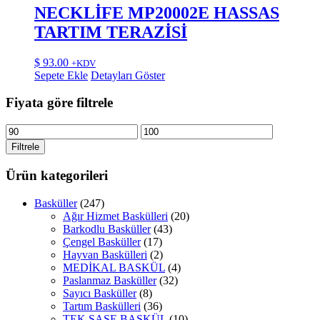
NECKLİFE MP20002E HASSAS
TARTIM TERAZİSİ
$
93.00
+KDV
Sepete Ekle
Detayları Göster
Fiyata göre filtrele
En
En
düşük
yüksek
Filtrele
fiyat
fiyat
Ürün kategorileri
Basküller
(247)
Ağır Hizmet Baskülleri
(20)
Barkodlu Basküller
(43)
Çengel Basküller
(17)
Hayvan Baskülleri
(2)
MEDİKAL BASKÜL
(4)
Paslanmaz Basküller
(32)
Sayıcı Basküller
(8)
Tartım Baskülleri
(36)
TEK ŞASE BASKÜL
(10)