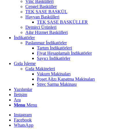
Vinç Baskülleri
Çengel Basküller
TEK ŞASE BASKÜL
Hayvan Baskülleri
TEK ŞASE BASKÜLLER
Demirci Ürünleri
Ağır Hizmet Baskülleri
İndikatörler
Paslanmaz İndikatörler
Tartım İndikatörleri
Fiyat Hesaplamalı İndikatörler
Sayıcı İndikatörler
Gıda İşleme
Gıda Makineleri
Vakum Makinaları
Poşet Ağzı Kapatma Makinaları
Streç Sarma Makinası
Yazılımlar
İletişim
Ara
Menu
Menu
Instagram
Facebook
WhatsApp