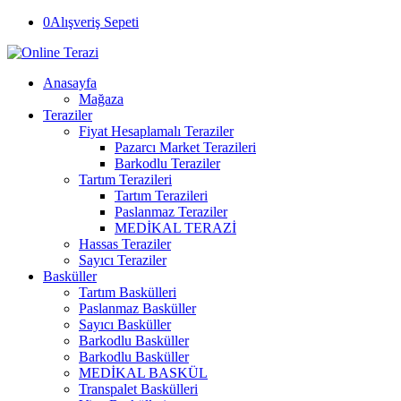
0
Alışveriş Sepeti
Anasayfa
Mağaza
Teraziler
Fiyat Hesaplamalı Teraziler
Pazarcı Market Terazileri
Barkodlu Teraziler
Tartım Terazileri
Tartım Terazileri
Paslanmaz Teraziler
MEDİKAL TERAZİ
Hassas Teraziler
Sayıcı Teraziler
Basküller
Tartım Baskülleri
Paslanmaz Basküller
Sayıcı Basküller
Barkodlu Basküller
Barkodlu Basküller
MEDİKAL BASKÜL
Transpalet Baskülleri