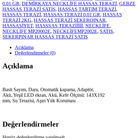
TARTIM
0.01 GR
,
DEMİRKAYA NECKLİFE HASSAS TERAZİ
,
GEBZE
TERAZİSİ
HASSAS TERAZİ SATIŞ
,
HASSAS TARTIM TERAZİ
,
adet
HASSAS TERAZİ
,
HASSAS TERAZİ 0.01 GR
,
HASSAS
TERAZİ 2KG
,
HASSAS TERAZİ ŞEKEROINAR
,
HASSASİYET
,
HASSSAS TERAZİİİİİ
,
NECKLİFE
,
NECKLİFE MP20002E
,
NECKLİFEMP2002E
,
SATIŞ
,
ŞEKERPINAR HASSAS TERAZİ SATIŞ
Açıklama
Değerlendirmeler (0)
Açıklama
Basit Sayım, Dara, Otomatik kapama, Adaptör,
Akü, Yeşil LED ekran, Akü, Kefe Ölçüsü: 143X192
mm, Su Terazisi, Aşırı Yük Koruması
Değerlendirmeler
Henüz değerlendirme yapılmadı.