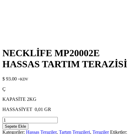
NECKLİFE MP20002E
HASSAS TARTIM TERAZİSİ
$
93.00
+KDV
Ç
KAPASİTE 2KG
HASSASİYET 0,01 GR
NECKLİFE
MP20002E
Sepete Ekle
HASSAS
Kategoriler:
Hassas Teraziler
,
Tartım Terazileri
,
Teraziler
Etiketler: