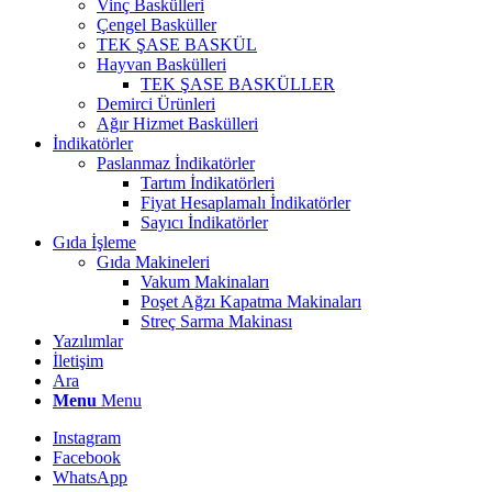
Vinç Baskülleri
Çengel Basküller
TEK ŞASE BASKÜL
Hayvan Baskülleri
TEK ŞASE BASKÜLLER
Demirci Ürünleri
Ağır Hizmet Baskülleri
İndikatörler
Paslanmaz İndikatörler
Tartım İndikatörleri
Fiyat Hesaplamalı İndikatörler
Sayıcı İndikatörler
Gıda İşleme
Gıda Makineleri
Vakum Makinaları
Poşet Ağzı Kapatma Makinaları
Streç Sarma Makinası
Yazılımlar
İletişim
Ara
Menu
Menu
Instagram
Facebook
WhatsApp