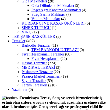
Gıda Makineleri
(20)
Gıda Dilimleme Makinaları
(5)
Poşet Ağzı Kapatma Makinaları
(4)
Streç Sarma Makinası
(7)
Vakum Makinaları
(4)
KURBANCI VE KASAP ÜRÜNLERİ
(6)
SİNEK TUTUCU
(1)
VİNÇ
(12)
TEK ŞASE BASKÜLLER
(2)
Teraziler
(407)
Barkodlu Teraziler
(11)
TEM BARKODLU TERAZİ
(0)
Fiyat Hesaplamalı Teraziler
(66)
Fiyat Hesaplamalı
(22)
Hassas Teraziler
(224)
MEDİKAL TERAZİ
(3)
Paslanmaz Teraziler
(22)
Pazarcı Market Terazileri
(19)
Sayıcı Teraziler
(59)
Tartım Terazileri
(210)
Yazılımlar
(0)
Demirkaya Terazi, Satış ve servis hizmetlerinde iş
ortağı olan sizlere, uygun ve ekonomik çözümleri üretmeyi ilke
olarak benimsemiştir. Geniş servis ağı ve profesyonel ekibi ile