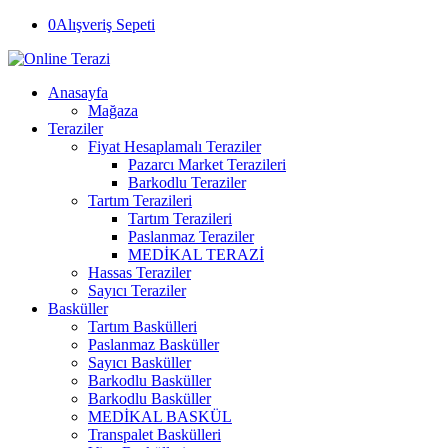
0
Alışveriş Sepeti
Anasayfa
Mağaza
Teraziler
Fiyat Hesaplamalı Teraziler
Pazarcı Market Terazileri
Barkodlu Teraziler
Tartım Terazileri
Tartım Terazileri
Paslanmaz Teraziler
MEDİKAL TERAZİ
Hassas Teraziler
Sayıcı Teraziler
Basküller
Tartım Baskülleri
Paslanmaz Basküller
Sayıcı Basküller
Barkodlu Basküller
Barkodlu Basküller
MEDİKAL BASKÜL
Transpalet Baskülleri