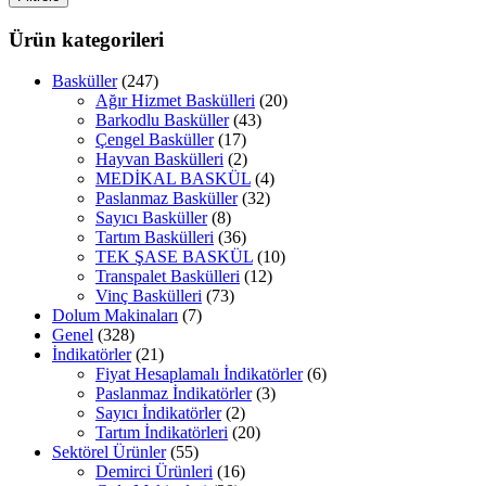
fiyat
fiyat
Ürün kategorileri
Basküller
(247)
Ağır Hizmet Baskülleri
(20)
Barkodlu Basküller
(43)
Çengel Basküller
(17)
Hayvan Baskülleri
(2)
MEDİKAL BASKÜL
(4)
Paslanmaz Basküller
(32)
Sayıcı Basküller
(8)
Tartım Baskülleri
(36)
TEK ŞASE BASKÜL
(10)
Transpalet Baskülleri
(12)
Vinç Baskülleri
(73)
Dolum Makinaları
(7)
Genel
(328)
İndikatörler
(21)
Fiyat Hesaplamalı İndikatörler
(6)
Paslanmaz İndikatörler
(3)
Sayıcı İndikatörler
(2)
Tartım İndikatörleri
(20)
Sektörel Ürünler
(55)
Demirci Ürünleri
(16)