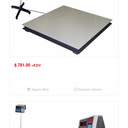
$
781.00
+KDV
Sepete Ekle
Detayları Göster