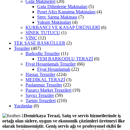
Gıda Makineleri
(20)
Gıda Dilimleme Makinaları
(5)
Poşet Ağzı Kapatma Makinaları
(4)
Streç Sarma Makinası
(7)
Vakum Makinaları
(4)
KURBANCI VE KASAP ÜRÜNLERİ
(6)
SİNEK TUTUCU
(1)
VİNÇ
(12)
TEK ŞASE BASKÜLLER
(2)
Teraziler
(407)
Barkodlu Teraziler
(11)
TEM BARKODLU TERAZİ
(0)
Fiyat Hesaplamalı Teraziler
(66)
Fiyat Hesaplamalı
(22)
Hassas Teraziler
(224)
MEDİKAL TERAZİ
(3)
Paslanmaz Teraziler
(22)
Pazarcı Market Terazileri
(19)
Sayıcı Teraziler
(59)
Tartım Terazileri
(210)
Yazılımlar
(0)
Demirkaya Terazi, Satış ve servis hizmetlerinde iş
ortağı olan sizlere, uygun ve ekonomik çözümleri üretmeyi ilke
olarak benimsemiştir. Geniş servis ağı ve profesyonel ekibi ile