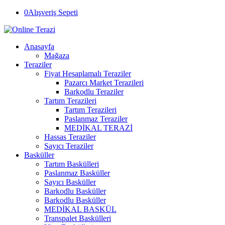
0
Alışveriş Sepeti
Anasayfa
Mağaza
Teraziler
Fiyat Hesaplamalı Teraziler
Pazarcı Market Terazileri
Barkodlu Teraziler
Tartım Terazileri
Tartım Terazileri
Paslanmaz Teraziler
MEDİKAL TERAZİ
Hassas Teraziler
Sayıcı Teraziler
Basküller
Tartım Baskülleri
Paslanmaz Basküller
Sayıcı Basküller
Barkodlu Basküller
Barkodlu Basküller
MEDİKAL BASKÜL
Transpalet Baskülleri