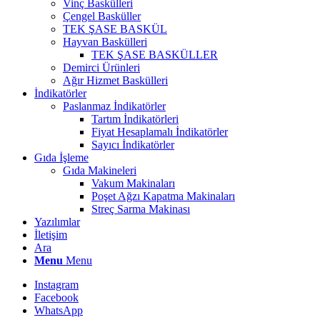
Vinç Baskülleri
Çengel Basküller
TEK ŞASE BASKÜL
Hayvan Baskülleri
TEK ŞASE BASKÜLLER
Demirci Ürünleri
Ağır Hizmet Baskülleri
İndikatörler
Paslanmaz İndikatörler
Tartım İndikatörleri
Fiyat Hesaplamalı İndikatörler
Sayıcı İndikatörler
Gıda İşleme
Gıda Makineleri
Vakum Makinaları
Poşet Ağzı Kapatma Makinaları
Streç Sarma Makinası
Yazılımlar
İletişim
Ara
Menu
Menu
Instagram
Facebook
WhatsApp