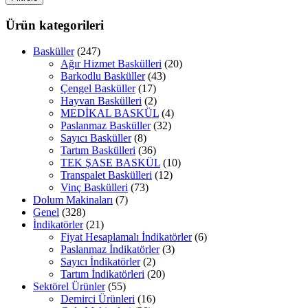
fiyat
fiyat
Ürün kategorileri
Basküller
(247)
Ağır Hizmet Baskülleri
(20)
Barkodlu Basküller
(43)
Çengel Basküller
(17)
Hayvan Baskülleri
(2)
MEDİKAL BASKÜL
(4)
Paslanmaz Basküller
(32)
Sayıcı Basküller
(8)
Tartım Baskülleri
(36)
TEK ŞASE BASKÜL
(10)
Transpalet Baskülleri
(12)
Vinç Baskülleri
(73)
Dolum Makinaları
(7)
Genel
(328)
İndikatörler
(21)
Fiyat Hesaplamalı İndikatörler
(6)
Paslanmaz İndikatörler
(3)
Sayıcı İndikatörler
(2)
Tartım İndikatörleri
(20)
Sektörel Ürünler
(55)
Demirci Ürünleri
(16)