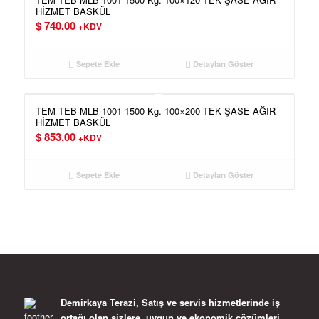
HİZMET BASKÜL
$
740.00
+KDV
Sepete Ekle
Detayları Göster
TEM TEB MLB 1001 1500 Kg. 100×200 TEK ŞASE AĞIR
HİZMET BASKÜL
$
853.00
+KDV
Sepete Ekle
Detayları Göster
Demirkaya Terazi, Satış ve servis hizmetlerinde iş
ortağı olan sizlere, uygun ve ekonomik çözümleri