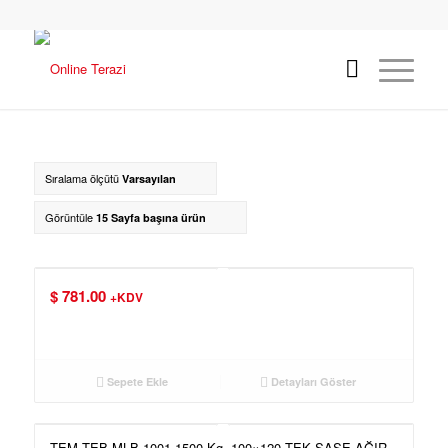
Sıralama ölçütü
Varsayılan
Görüntüle
15 Sayfa başına ürün
$
781.00
+KDV
Sepete Ekle
Detayları Göster
TEM TEB MLB 1001 1500 Kg. 100×120 TEK ŞASE AĞIR