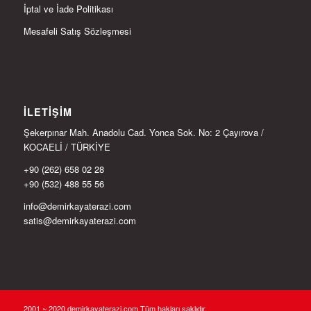
İptal ve İade Politikası
Mesafeli Satış Sözleşmesi
İLETIŞIM
Şekerpınar Mah. Anadolu Cad. Yonca Sok. No: 2 Çayırova /
KOCAELİ / TÜRKİYE
+90 (262) 658 02 28
+90 (532) 488 55 56
info@demirkayaterazi.com
satis@demirkayaterazi.com
2001 ~ 2020 demirkayaterazi.com Tüm hakları saklıdır.