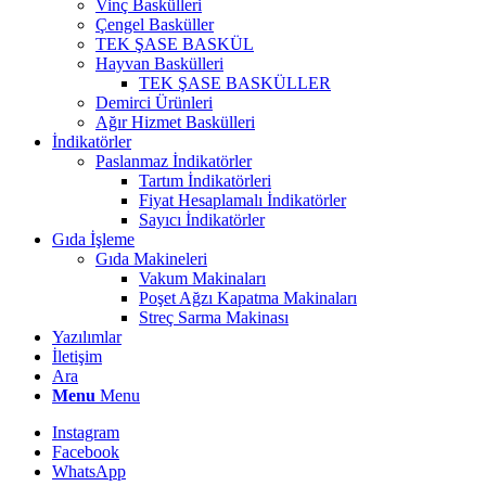
Vinç Baskülleri
Çengel Basküller
TEK ŞASE BASKÜL
Hayvan Baskülleri
TEK ŞASE BASKÜLLER
Demirci Ürünleri
Ağır Hizmet Baskülleri
İndikatörler
Paslanmaz İndikatörler
Tartım İndikatörleri
Fiyat Hesaplamalı İndikatörler
Sayıcı İndikatörler
Gıda İşleme
Gıda Makineleri
Vakum Makinaları
Poşet Ağzı Kapatma Makinaları
Streç Sarma Makinası
Yazılımlar
İletişim
Ara
Menu
Menu
Instagram
Facebook
WhatsApp