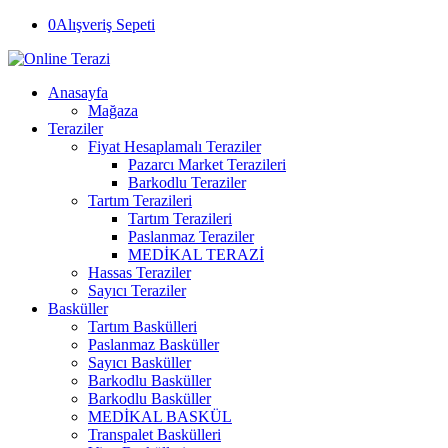
0
Alışveriş Sepeti
Anasayfa
Mağaza
Teraziler
Fiyat Hesaplamalı Teraziler
Pazarcı Market Terazileri
Barkodlu Teraziler
Tartım Terazileri
Tartım Terazileri
Paslanmaz Teraziler
MEDİKAL TERAZİ
Hassas Teraziler
Sayıcı Teraziler
Basküller
Tartım Baskülleri
Paslanmaz Basküller
Sayıcı Basküller
Barkodlu Basküller
Barkodlu Basküller
MEDİKAL BASKÜL
Transpalet Baskülleri