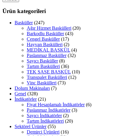
fiyat
fiyat
Ürün kategorileri
Basküller
(247)
Ağır Hizmet Baskülleri
(20)
Barkodlu Basküller
(43)
Çengel Basküller
(17)
Hayvan Baskülleri
(2)
MEDİKAL BASKÜL
(4)
Paslanmaz Basküller
(32)
Sayıcı Basküller
(8)
Tartım Baskülleri
(36)
TEK ŞASE BASKÜL
(10)
Transpalet Baskülleri
(12)
Vinç Baskülleri
(73)
Dolum Makinaları
(7)
Genel
(328)
İndikatörler
(21)
Fiyat Hesaplamalı İndikatörler
(6)
Paslanmaz İndikatörler
(3)
Sayıcı İndikatörler
(2)
Tartım İndikatörleri
(20)
Sektörel Ürünler
(55)
Demirci Ürünleri
(16)