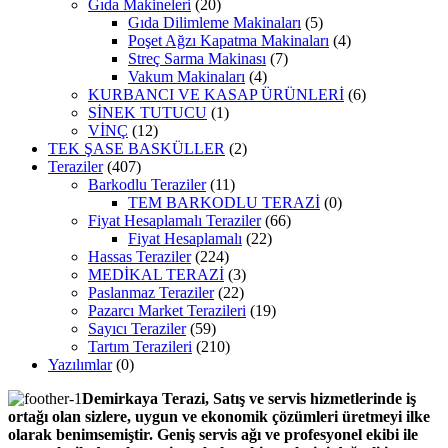
Gıda Makineleri
(20)
Gıda Dilimleme Makinaları
(5)
Poşet Ağzı Kapatma Makinaları
(4)
Streç Sarma Makinası
(7)
Vakum Makinaları
(4)
KURBANCI VE KASAP ÜRÜNLERİ
(6)
SİNEK TUTUCU
(1)
VİNÇ
(12)
TEK ŞASE BASKÜLLER
(2)
Teraziler
(407)
Barkodlu Teraziler
(11)
TEM BARKODLU TERAZİ
(0)
Fiyat Hesaplamalı Teraziler
(66)
Fiyat Hesaplamalı
(22)
Hassas Teraziler
(224)
MEDİKAL TERAZİ
(3)
Paslanmaz Teraziler
(22)
Pazarcı Market Terazileri
(19)
Sayıcı Teraziler
(59)
Tartım Terazileri
(210)
Yazılımlar
(0)
Demirkaya Terazi, Satış ve servis hizmetlerinde iş
ortağı olan sizlere, uygun ve ekonomik çözümleri üretmeyi ilke
olarak benimsemiştir. Geniş servis ağı ve profesyonel ekibi ile