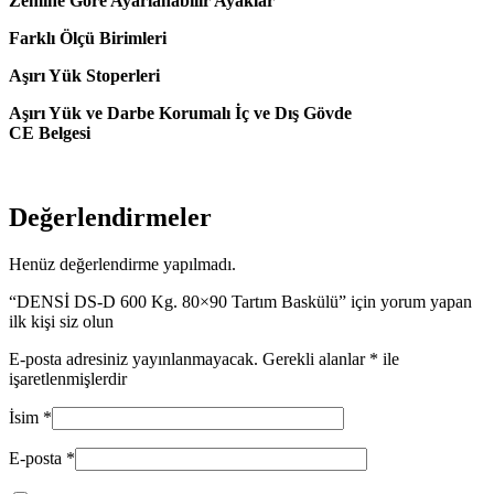
Zemine Göre Ayarlanabilir Ayaklar
Farklı Ölçü Birimleri
Aşırı Yük Stoperleri
Aşırı Yük ve Darbe Korumalı İç ve Dış Gövde
CE Belgesi
Değerlendirmeler
Henüz değerlendirme yapılmadı.
“DENSİ DS-D 600 Kg. 80×90 Tartım Baskülü” için yorum yapan
ilk kişi siz olun
E-posta adresiniz yayınlanmayacak.
Gerekli alanlar
*
ile
işaretlenmişlerdir
İsim
*
E-posta
*