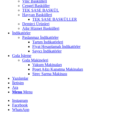
Vinç Baskülleri
Çengel Basküller
TEK ŞASE BASKÜL
Hayvan Baskülleri
TEK ŞASE BASKÜLLER
Demirci Ürünleri
Ağır Hizmet Baskülleri
İndikatörler
Paslanmaz İndikatörler
Tartım İndikatörleri
Fiyat Hesaplamalı İndikatörler
Sayıcı İndikatörler
Gıda İşleme
Gıda Makineleri
Vakum Makinaları
Poşet Ağzı Kapatma Makinaları
Streç Sarma Makinası
Yazılımlar
İletişim
Ara
Menu
Menu
Instagram
Facebook
WhatsApp