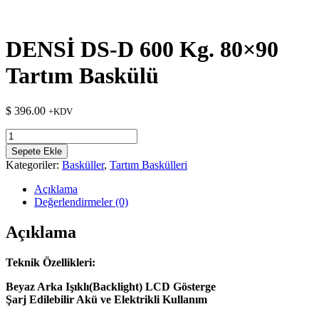
DENSİ DS-D 600 Kg. 80×90
Tartım Baskülü
$
396.00
+KDV
DENSİ
DS-
Sepete Ekle
D
Kategoriler:
Basküller
,
Tartım Baskülleri
600
Kg.
Açıklama
80x90
Değerlendirmeler (0)
Tartım
Baskülü
Açıklama
adet
Teknik Özellikleri:
Beyaz Arka Işıklı(Backlight) LCD Gösterge
Şarj Edilebilir Akü ve Elektrikli Kullanım