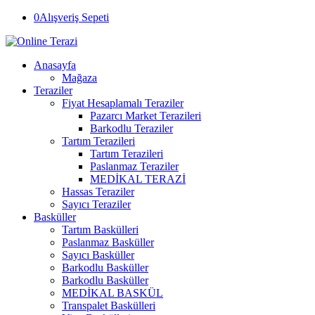
0
Alışveriş Sepeti
Anasayfa
Mağaza
Teraziler
Fiyat Hesaplamalı Teraziler
Pazarcı Market Terazileri
Barkodlu Teraziler
Tartım Terazileri
Tartım Terazileri
Paslanmaz Teraziler
MEDİKAL TERAZİ
Hassas Teraziler
Sayıcı Teraziler
Basküller
Tartım Baskülleri
Paslanmaz Basküller
Sayıcı Basküller
Barkodlu Basküller
Barkodlu Basküller
MEDİKAL BASKÜL
Transpalet Baskülleri