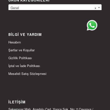
ÜRÜN KATEGORILERI
Genel
×
BILGI VE YARDIM
Hesabım
Şartlar ve Koşullar
Gizlilik Politikası
İptal ve İade Politikası
Mesafeli Satış Sözleşmesi
İLETIŞIM
Şekerpınar Mah. Anadolu Cad. Yonca Sok. No: 2 Çayırova /