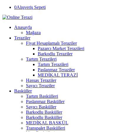
0
Alışveriş Sepeti
Anasayfa
Mağaza
Teraziler
Fiyat Hesaplamalı Teraziler
Pazarcı Market Terazileri
Barkodlu Teraziler
Tartım Terazileri
Tartım Terazileri
Paslanmaz Teraziler
MEDİKAL TERAZİ
Hassas Teraziler
Sayıcı Teraziler
Basküller
Tartım Baskülleri
Paslanmaz Basküller
Sayıcı Basküller
Barkodlu Basküller
Barkodlu Basküller
MEDİKAL BASKÜL
Transpalet Baskülleri