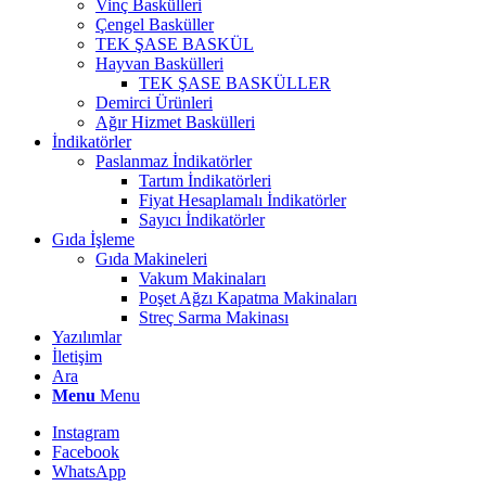
Vinç Baskülleri
Çengel Basküller
TEK ŞASE BASKÜL
Hayvan Baskülleri
TEK ŞASE BASKÜLLER
Demirci Ürünleri
Ağır Hizmet Baskülleri
İndikatörler
Paslanmaz İndikatörler
Tartım İndikatörleri
Fiyat Hesaplamalı İndikatörler
Sayıcı İndikatörler
Gıda İşleme
Gıda Makineleri
Vakum Makinaları
Poşet Ağzı Kapatma Makinaları
Streç Sarma Makinası
Yazılımlar
İletişim
Ara
Menu
Menu
Instagram
Facebook
WhatsApp