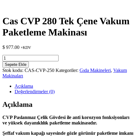
Cas CVP 280 Tek Çene Vakum
Paketleme Makinası
$
977.00
+KDV
Cas
CVP
Sepete Ekle
280
Stok kodu:
CAS-CVP-250
Kategoriler:
Gıda Makineleri
,
Vakum
Tek
Makinaları
Çene
Vakum
Açıklama
Paketleme
Değerlendirmeler (0)
Makinası
adet
Açıklama
CVP Paslanmaz Çelik Gövdesi ile anti korozyon fonksiyonları
ve yüksek dayanıklılık paketleme makinasıdır.
Şeffaf vakum kapağı sayesinde gözle görünür paketleme imkanı