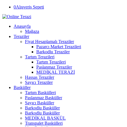
0
Alışveriş Sepeti
Anasayfa
Mağaza
Teraziler
Fiyat Hesaplamalı Teraziler
Pazarcı Market Terazileri
Barkodlu Teraziler
Tartım Terazileri
Tartım Terazileri
Paslanmaz Teraziler
MEDİKAL TERAZİ
Hassas Teraziler
Sayıcı Teraziler
Basküller
Tartım Baskülleri
Paslanmaz Basküller
Sayıcı Basküller
Barkodlu Basküller
Barkodlu Basküller
MEDİKAL BASKÜL
Transpalet Baskülleri