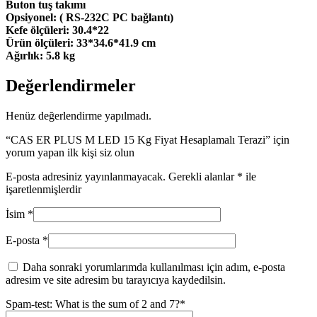
Buton tuş takımı
Opsiyonel: ( RS-232C PC bağlantı)
Kefe ölçüleri: 30.4*22
Ürün ölçüleri: 33*34.6*41.9 cm
Ağırlık: 5.8 kg
Değerlendirmeler
Henüz değerlendirme yapılmadı.
“CAS ER PLUS M LED 15 Kg Fiyat Hesaplamalı Terazi” için
yorum yapan ilk kişi siz olun
E-posta adresiniz yayınlanmayacak.
Gerekli alanlar
*
ile
işaretlenmişlerdir
İsim
*
E-posta
*
Daha sonraki yorumlarımda kullanılması için adım, e-posta
adresim ve site adresim bu tarayıcıya kaydedilsin.
Spam-test: What is the sum of 2 and 7?*