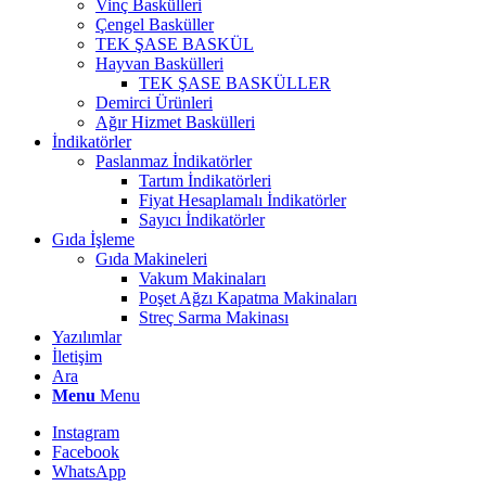
Vinç Baskülleri
Çengel Basküller
TEK ŞASE BASKÜL
Hayvan Baskülleri
TEK ŞASE BASKÜLLER
Demirci Ürünleri
Ağır Hizmet Baskülleri
İndikatörler
Paslanmaz İndikatörler
Tartım İndikatörleri
Fiyat Hesaplamalı İndikatörler
Sayıcı İndikatörler
Gıda İşleme
Gıda Makineleri
Vakum Makinaları
Poşet Ağzı Kapatma Makinaları
Streç Sarma Makinası
Yazılımlar
İletişim
Ara
Menu
Menu
Instagram
Facebook
WhatsApp