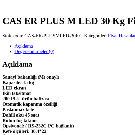
CAS ER PLUS M LED 30 Kg Fiy
Stok kodu:
CAS-ER-PLUSMLED-30KG
Kategoriler:
Fiyat Hesaplam
Açıklama
Değerlendirmeler (0)
Açıklama
Sanayi bakanlığı (M) onaylı
Kapasite: 15 kg
LED ekran
İkili taksitmat
200 PLU ürün hafizası
Otomatik kapanma özelliği
Paslanmaz kefe
Dahili akü 45 saat
Buton tuş takımı
Opsiyonel: ( RS-232C PC bağlantı)
Kefe ölçüleri: 30.4*22