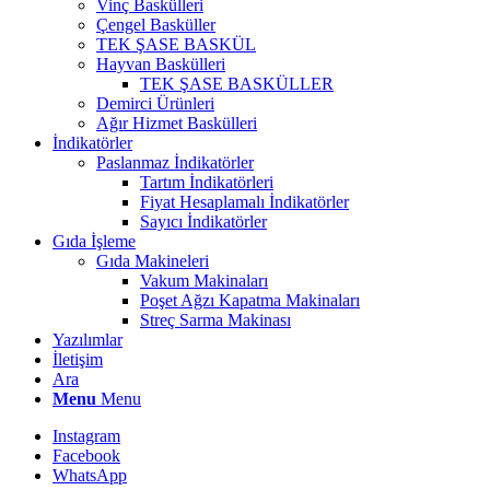
Vinç Baskülleri
Çengel Basküller
TEK ŞASE BASKÜL
Hayvan Baskülleri
TEK ŞASE BASKÜLLER
Demirci Ürünleri
Ağır Hizmet Baskülleri
İndikatörler
Paslanmaz İndikatörler
Tartım İndikatörleri
Fiyat Hesaplamalı İndikatörler
Sayıcı İndikatörler
Gıda İşleme
Gıda Makineleri
Vakum Makinaları
Poşet Ağzı Kapatma Makinaları
Streç Sarma Makinası
Yazılımlar
İletişim
Ara
Menu
Menu
Instagram
Facebook
WhatsApp