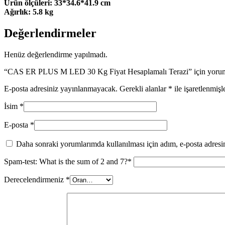
Ürün ölçüleri: 33*34.6*41.9 cm
Ağırlık: 5.8 kg
Değerlendirmeler
Henüz değerlendirme yapılmadı.
“CAS ER PLUS M LED 30 Kg Fiyat Hesaplamalı Terazi” için yorum y
E-posta adresiniz yayınlanmayacak.
Gerekli alanlar
*
ile işaretlenmişl
İsim
*
E-posta
*
Daha sonraki yorumlarımda kullanılması için adım, e-posta adresim
Spam-test: What is the sum of 2 and 7?*
Derecelendirmeniz
*