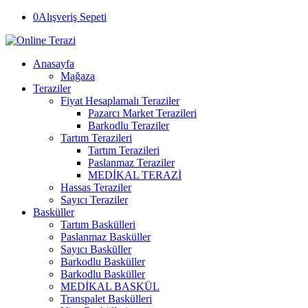
0
Alışveriş Sepeti
Anasayfa
Mağaza
Teraziler
Fiyat Hesaplamalı Teraziler
Pazarcı Market Terazileri
Barkodlu Teraziler
Tartım Terazileri
Tartım Terazileri
Paslanmaz Teraziler
MEDİKAL TERAZİ
Hassas Teraziler
Sayıcı Teraziler
Basküller
Tartım Baskülleri
Paslanmaz Basküller
Sayıcı Basküller
Barkodlu Basküller
Barkodlu Basküller
MEDİKAL BASKÜL
Transpalet Baskülleri