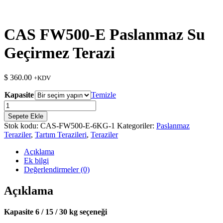
CAS FW500-E Paslanmaz Su
Geçirmez Terazi
$
360.00
+KDV
Kapasite
Temizle
CAS
FW500-
Sepete Ekle
E
Stok kodu:
CAS-FW500-E-6KG-1
Kategoriler:
Paslanmaz
Paslanmaz
Teraziler
,
Tartım Terazileri
,
Teraziler
Su
Geçirmez
Açıklama
Terazi
Ek bilgi
adet
Değerlendirmeler (0)
Açıklama
Kapasite 6 / 15 / 30 kg seçeneği