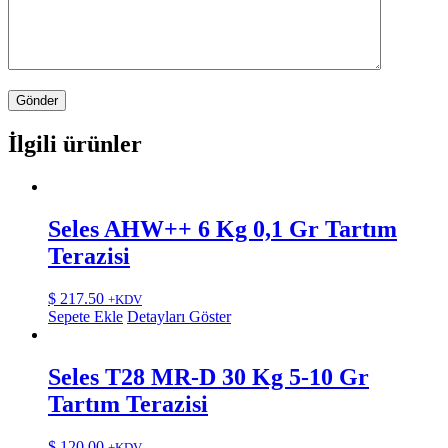
İlgili ürünler
Seles AHW++ 6 Kg 0,1 Gr Tartım
Terazisi
$
217.50
+KDV
Sepete Ekle
Detayları Göster
Seles T28 MR-D 30 Kg 5-10 Gr
Tartım Terazisi
$
120.00
+KDV