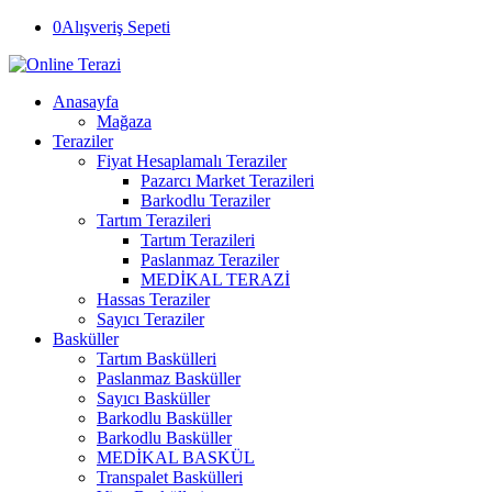
0
Alışveriş Sepeti
Anasayfa
Mağaza
Teraziler
Fiyat Hesaplamalı Teraziler
Pazarcı Market Terazileri
Barkodlu Teraziler
Tartım Terazileri
Tartım Terazileri
Paslanmaz Teraziler
MEDİKAL TERAZİ
Hassas Teraziler
Sayıcı Teraziler
Basküller
Tartım Baskülleri
Paslanmaz Basküller
Sayıcı Basküller
Barkodlu Basküller
Barkodlu Basküller
MEDİKAL BASKÜL
Transpalet Baskülleri