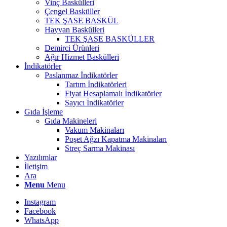
Vinç Baskülleri
Çengel Basküller
TEK ŞASE BASKÜL
Hayvan Baskülleri
TEK ŞASE BASKÜLLER
Demirci Ürünleri
Ağır Hizmet Baskülleri
İndikatörler
Paslanmaz İndikatörler
Tartım İndikatörleri
Fiyat Hesaplamalı İndikatörler
Sayıcı İndikatörler
Gıda İşleme
Gıda Makineleri
Vakum Makinaları
Poşet Ağzı Kapatma Makinaları
Streç Sarma Makinası
Yazılımlar
İletişim
Ara
Menu
Menu
Instagram
Facebook
WhatsApp