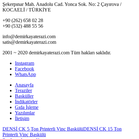
Şekerpınar Mah. Anadolu Cad. Yonca Sok. No: 2 Çayırova /
KOCAELİ / TÜRKİYE
+90 (262) 658 02 28
+90 (532) 488 55 56
info@demirkayaterazi.com
satis@demirkayaterazi.com
2001 ~ 2020 demirkayaterazi.com Tüm hakları saklıdır.
Instagram
Facebook
WhatsApp
Anasayfa
Teraziler
Basküller
İndikatörler
Gıda İşleme
Yazılımlar
İletişim
DENSİ CK 5 Ton Printerli Vinç Baskülü
DENSİ CK 15 Ton
Printerli Vinç Baskülü