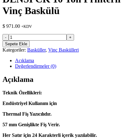
Vinç Baskülü
$
971.00
+KDV
DENSİ
CK
Sepete Ekle
10
Kategoriler:
Basküller
,
Vinç Baskülleri
Ton
Printerli
Açıklama
Vinç
Değerlendirmeler (0)
Baskülü
adet
Açıklama
Teknik Özellikleri:
Endüstriyel Kullanım için
Thermal Fiş Yazıcılıdır.
57 mm Genişlikte Fiş Verir.
Her Satır için 24 Karakterli içerik yazılabilir.