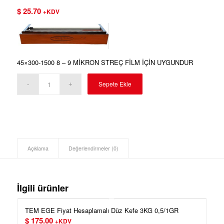
$
25.70
+KDV
45×300-1500 8 – 9 MİKRON STREÇ FİLM İÇİN UYGUNDUR
Sepete Ekle
Açıklama
Değerlendirmeler (0)
İlgili ürünler
TEM EGE Fiyat Hesaplamalı Düz Kefe 3KG 0,5/1GR
$
175.00
+KDV