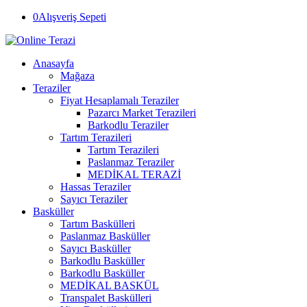
0
Alışveriş Sepeti
Anasayfa
Mağaza
Teraziler
Fiyat Hesaplamalı Teraziler
Pazarcı Market Terazileri
Barkodlu Teraziler
Tartım Terazileri
Tartım Terazileri
Paslanmaz Teraziler
MEDİKAL TERAZİ
Hassas Teraziler
Sayıcı Teraziler
Basküller
Tartım Baskülleri
Paslanmaz Basküller
Sayıcı Basküller
Barkodlu Basküller
Barkodlu Basküller
MEDİKAL BASKÜL
Transpalet Baskülleri