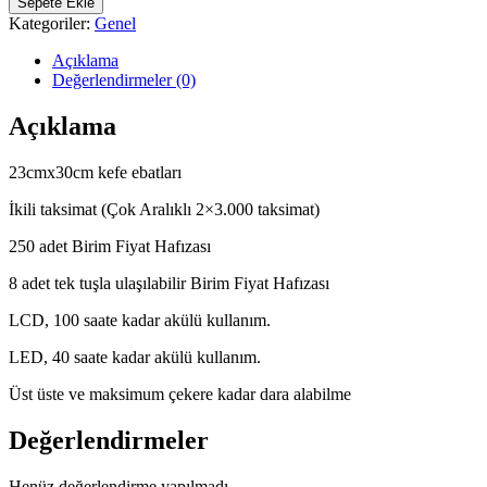
Sepete Ekle
Fiyat
Kategoriler:
Genel
Hesaplamalı
Düz
Açıklama
Kefe
Değerlendirmeler (0)
15KG
2/5GR
Açıklama
adet
23cmx30cm kefe ebatları
İkili taksimat (Çok Aralıklı 2×3.000 taksimat)
250 adet Birim Fiyat Hafızası
8 adet tek tuşla ulaşılabilir Birim Fiyat Hafızası
LCD, 100 saate kadar akülü kullanım.
LED, 40 saate kadar akülü kullanım.
Üst üste ve maksimum çekere kadar dara alabilme
Değerlendirmeler
Henüz değerlendirme yapılmadı.