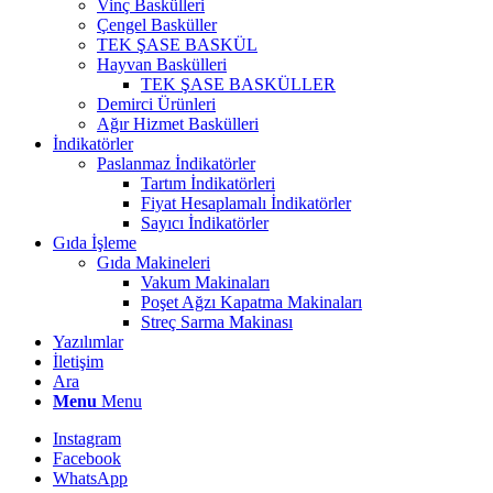
Vinç Baskülleri
Çengel Basküller
TEK ŞASE BASKÜL
Hayvan Baskülleri
TEK ŞASE BASKÜLLER
Demirci Ürünleri
Ağır Hizmet Baskülleri
İndikatörler
Paslanmaz İndikatörler
Tartım İndikatörleri
Fiyat Hesaplamalı İndikatörler
Sayıcı İndikatörler
Gıda İşleme
Gıda Makineleri
Vakum Makinaları
Poşet Ağzı Kapatma Makinaları
Streç Sarma Makinası
Yazılımlar
İletişim
Ara
Menu
Menu
Instagram
Facebook
WhatsApp