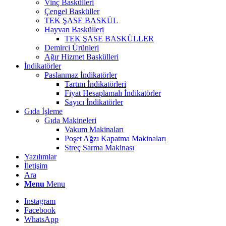
Vinç Baskülleri
Çengel Basküller
TEK ŞASE BASKÜL
Hayvan Baskülleri
TEK ŞASE BASKÜLLER
Demirci Ürünleri
Ağır Hizmet Baskülleri
İndikatörler
Paslanmaz İndikatörler
Tartım İndikatörleri
Fiyat Hesaplamalı İndikatörler
Sayıcı İndikatörler
Gıda İşleme
Gıda Makineleri
Vakum Makinaları
Poşet Ağzı Kapatma Makinaları
Streç Sarma Makinası
Yazılımlar
İletişim
Ara
Menu
Menu
Instagram
Facebook
WhatsApp