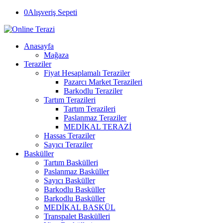
0
Alışveriş Sepeti
Anasayfa
Mağaza
Teraziler
Fiyat Hesaplamalı Teraziler
Pazarcı Market Terazileri
Barkodlu Teraziler
Tartım Terazileri
Tartım Terazileri
Paslanmaz Teraziler
MEDİKAL TERAZİ
Hassas Teraziler
Sayıcı Teraziler
Basküller
Tartım Baskülleri
Paslanmaz Basküller
Sayıcı Basküller
Barkodlu Basküller
Barkodlu Basküller
MEDİKAL BASKÜL
Transpalet Baskülleri