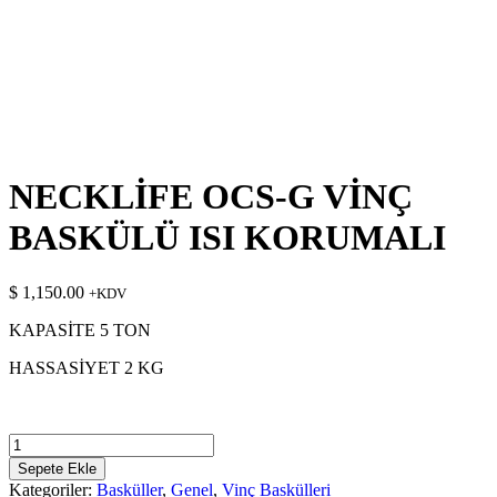
NECKLİFE OCS-G VİNÇ
BASKÜLÜ ISI KORUMALI
$
1,150.00
+KDV
KAPASİTE 5 TON
HASSASİYET 2 KG
NECKLİFE
OCS-
Sepete Ekle
G
Kategoriler:
Basküller
,
Genel
,
Vinç Baskülleri