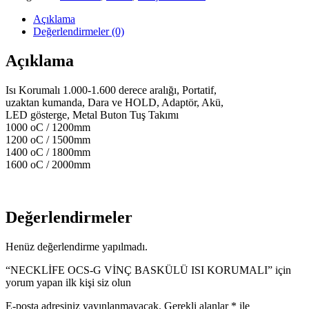
VİNÇ
BASKÜLÜ
Açıklama
ISI
Değerlendirmeler (0)
KORUMALI
adet
Açıklama
Isı Korumalı 1.000-1.600 derece aralığı, Portatif,
uzaktan kumanda, Dara ve HOLD, Adaptör, Akü,
LED gösterge, Metal Buton Tuş Takımı
1000 oC / 1200mm
1200 oC / 1500mm
1400 oC / 1800mm
1600 oC / 2000mm
Değerlendirmeler
Henüz değerlendirme yapılmadı.
“NECKLİFE OCS-G VİNÇ BASKÜLÜ ISI KORUMALI” için
yorum yapan ilk kişi siz olun
E-posta adresiniz yayınlanmayacak.
Gerekli alanlar
*
ile