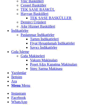
Vinç Baskülleri
Çengel Basküller
TEK ŞASE BASKÜL
Hayvan Baskülleri
TEK ŞASE BASKÜLLER
Demirci Ürünleri
Ağır Hizmet Baskülleri
İndikatörler
Paslanmaz İndikatörler
Tartım İndikatörleri
Fiyat Hesaplamalı İndikatörler
Sayıcı İndikatörler
Gıda İşleme
Gıda Makineleri
Vakum Makinaları
Poşet Ağzı Kapatma Makinaları
Streç Sarma Makinası
Yazılımlar
İletişim
Ara
Menu
Menu
Instagram
Facebook
WhatsApp