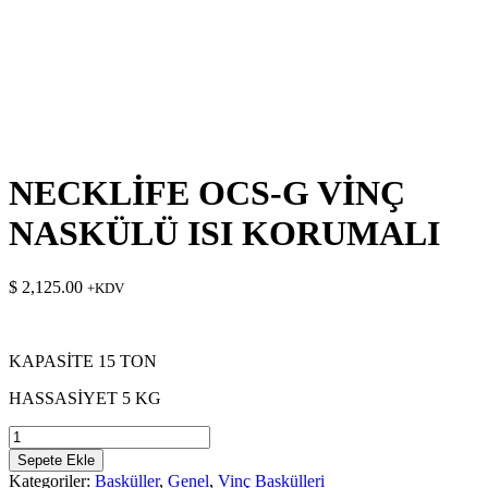
NECKLİFE OCS-G VİNÇ
NASKÜLÜ ISI KORUMALI
$
2,125.00
+KDV
KAPASİTE 15 TON
HASSASİYET 5 KG
NECKLİFE
OCS-
Sepete Ekle
G
Kategoriler:
Basküller
,
Genel
,
Vinç Baskülleri