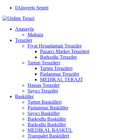
0
Alışveriş Sepeti
Anasayfa
Mağaza
Teraziler
Fiyat Hesaplamalı Teraziler
Pazarcı Market Terazileri
Barkodlu Teraziler
Tartım Terazileri
Tartım Terazileri
Paslanmaz Teraziler
MEDİKAL TERAZİ
Hassas Teraziler
Sayıcı Teraziler
Basküller
Tartım Baskülleri
Paslanmaz Basküller
Sayıcı Basküller
Barkodlu Basküller
Barkodlu Basküller
MEDİKAL BASKÜL
Transpalet Baskülleri