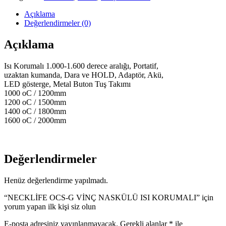
VİNÇ
NASKÜLÜ
Açıklama
ISI
Değerlendirmeler (0)
KORUMALI
adet
Açıklama
Isı Korumalı 1.000-1.600 derece aralığı, Portatif,
uzaktan kumanda, Dara ve HOLD, Adaptör, Akü,
LED gösterge, Metal Buton Tuş Takımı
1000 oC / 1200mm
1200 oC / 1500mm
1400 oC / 1800mm
1600 oC / 2000mm
Değerlendirmeler
Henüz değerlendirme yapılmadı.
“NECKLİFE OCS-G VİNÇ NASKÜLÜ ISI KORUMALI” için
yorum yapan ilk kişi siz olun
E-posta adresiniz yayınlanmayacak.
Gerekli alanlar
*
ile