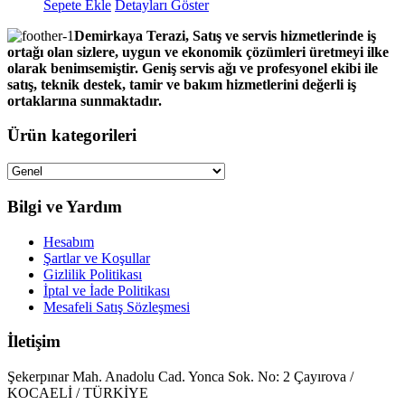
Sepete Ekle
Detayları Göster
Demirkaya Terazi, Satış ve servis hizmetlerinde iş
ortağı olan sizlere, uygun ve ekonomik çözümleri üretmeyi ilke
olarak benimsemiştir. Geniş servis ağı ve profesyonel ekibi ile
satış, teknik destek, tamir ve bakım hizmetlerini değerli iş
ortaklarına sunmaktadır.
Ürün kategorileri
Bilgi ve Yardım
Hesabım
Şartlar ve Koşullar
Gizlilik Politikası
İptal ve İade Politikası
Mesafeli Satış Sözleşmesi
İletişim
Şekerpınar Mah. Anadolu Cad. Yonca Sok. No: 2 Çayırova /
KOCAELİ / TÜRKİYE