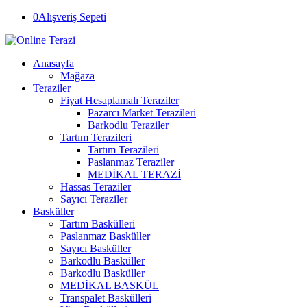
0
Alışveriş Sepeti
Anasayfa
Mağaza
Teraziler
Fiyat Hesaplamalı Teraziler
Pazarcı Market Terazileri
Barkodlu Teraziler
Tartım Terazileri
Tartım Terazileri
Paslanmaz Teraziler
MEDİKAL TERAZİ
Hassas Teraziler
Sayıcı Teraziler
Basküller
Tartım Baskülleri
Paslanmaz Basküller
Sayıcı Basküller
Barkodlu Basküller
Barkodlu Basküller
MEDİKAL BASKÜL
Transpalet Baskülleri