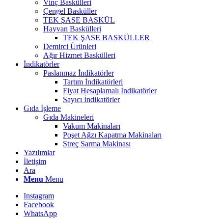
Vinç Baskülleri
Çengel Basküller
TEK ŞASE BASKÜL
Hayvan Baskülleri
TEK ŞASE BASKÜLLER
Demirci Ürünleri
Ağır Hizmet Baskülleri
İndikatörler
Paslanmaz İndikatörler
Tartım İndikatörleri
Fiyat Hesaplamalı İndikatörler
Sayıcı İndikatörler
Gıda İşleme
Gıda Makineleri
Vakum Makinaları
Poşet Ağzı Kapatma Makinaları
Streç Sarma Makinası
Yazılımlar
İletişim
Ara
Menu
Menu
Instagram
Facebook
WhatsApp