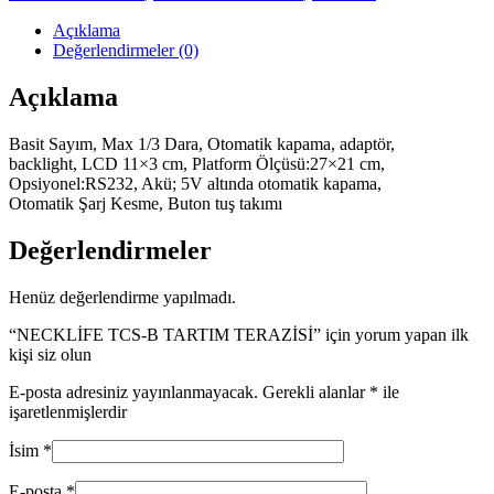
Açıklama
Değerlendirmeler (0)
Açıklama
Basit Sayım, Max 1/3 Dara, Otomatik kapama, adaptör,
backlight, LCD 11×3 cm, Platform Ölçüsü:27×21 cm,
Opsiyonel:RS232, Akü; 5V altında otomatik kapama,
Otomatik Şarj Kesme, Buton tuş takımı
Değerlendirmeler
Henüz değerlendirme yapılmadı.
“NECKLİFE TCS-B TARTIM TERAZİSİ” için yorum yapan ilk
kişi siz olun
E-posta adresiniz yayınlanmayacak.
Gerekli alanlar
*
ile
işaretlenmişlerdir
İsim
*
E-posta
*