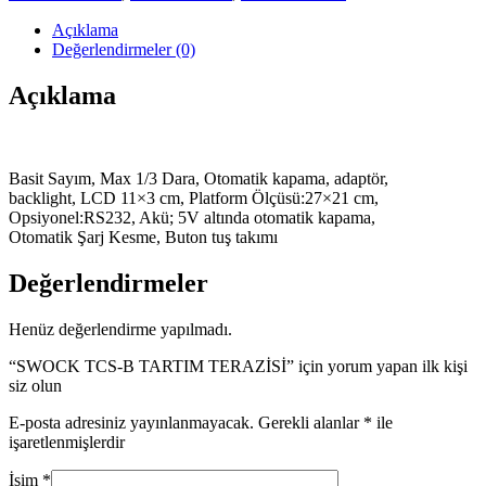
Açıklama
Değerlendirmeler (0)
Açıklama
Basit Sayım, Max 1/3 Dara, Otomatik kapama, adaptör,
backlight, LCD 11×3 cm, Platform Ölçüsü:27×21 cm,
Opsiyonel:RS232, Akü; 5V altında otomatik kapama,
Otomatik Şarj Kesme, Buton tuş takımı
Değerlendirmeler
Henüz değerlendirme yapılmadı.
“SWOCK TCS-B TARTIM TERAZİSİ” için yorum yapan ilk kişi
siz olun
E-posta adresiniz yayınlanmayacak.
Gerekli alanlar
*
ile
işaretlenmişlerdir
İsim
*