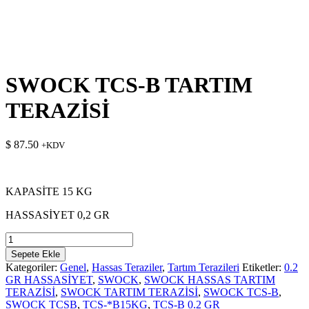
SWOCK TCS-B TARTIM
TERAZİSİ
$
87.50
+KDV
KAPASİTE 15 KG
HASSASİYET 0,2 GR
SWOCK
TCS-
Sepete Ekle
B
Kategoriler:
Genel
,
Hassas Teraziler
,
Tartım Terazileri
Etiketler:
0.2
TARTIM
GR HASSASİYET
,
SWOCK
,
SWOCK HASSAS TARTIM
TERAZİSİ
TERAZİSİ
,
SWOCK TARTIM TERAZİSİ
,
SWOCK TCS-B
,
adet
SWOCK TCSB
,
TCS-*B15KG
,
TCS-B 0.2 GR