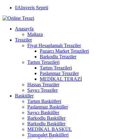
0
Alışveriş Sepeti
Anasayfa
Mağaza
Teraziler
Fiyat Hesaplamalı Teraziler
Pazarcı Market Terazileri
Barkodlu Teraziler
Tartım Terazileri
Tartım Terazileri
Paslanmaz Teraziler
MEDİKAL TERAZİ
Hassas Teraziler
Sayıcı Teraziler
Basküller
Tartım Baskülleri
Paslanmaz Basküller
Sayıcı Basküller
Barkodlu Basküller
Barkodlu Basküller
MEDİKAL BASKÜL
Transpalet Baskülleri