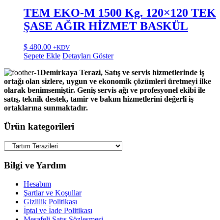
TEM EKO-M 1500 Kg. 120×120 TEK
ŞASE AĞIR HİZMET BASKÜL
$
480.00
+KDV
Sepete Ekle
Detayları Göster
Demirkaya Terazi, Satış ve servis hizmetlerinde iş
ortağı olan sizlere, uygun ve ekonomik çözümleri üretmeyi ilke
olarak benimsemiştir. Geniş servis ağı ve profesyonel ekibi ile
satış, teknik destek, tamir ve bakım hizmetlerini değerli iş
ortaklarına sunmaktadır.
Ürün kategorileri
Bilgi ve Yardım
Hesabım
Şartlar ve Koşullar
Gizlilik Politikası
İptal ve İade Politikası
Mesafeli Satış Sözleşmesi