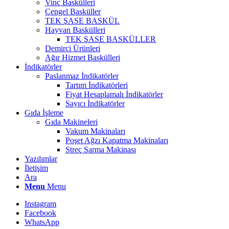
Vinç Baskülleri
Çengel Basküller
TEK ŞASE BASKÜL
Hayvan Baskülleri
TEK ŞASE BASKÜLLER
Demirci Ürünleri
Ağır Hizmet Baskülleri
İndikatörler
Paslanmaz İndikatörler
Tartım İndikatörleri
Fiyat Hesaplamalı İndikatörler
Sayıcı İndikatörler
Gıda İşleme
Gıda Makineleri
Vakum Makinaları
Poşet Ağzı Kapatma Makinaları
Streç Sarma Makinası
Yazılımlar
İletişim
Ara
Menu
Menu
Instagram
Facebook
WhatsApp