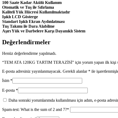
100 Saate Kadar Akülü Kullanım
Otomatik ve Tuş ile Sıfırlama
Kaliteli Yük Hücresi Kullanılmaktadır
Işıklı LCD Gösterge
Standart Işıklı Ekran Aydınlatması
Tuş Takımı ile Dara Alabilme
Aşırı Yük ve Darbelere Karşı Dayanıklı Sistem
Değerlendirmeler
Henüz değerlendirme yapılmadı.
“TEM ATA 120KG TARTIM TERAZİSİ” için yorum yapan ilk kişi s
E-posta adresiniz yayınlanmayacak.
Gerekli alanlar
*
ile işaretlenmişl
İsim
*
E-posta
*
Daha sonraki yorumlarımda kullanılması için adım, e-posta adresim
Spam-test: What is the sum of 2 and 7?*