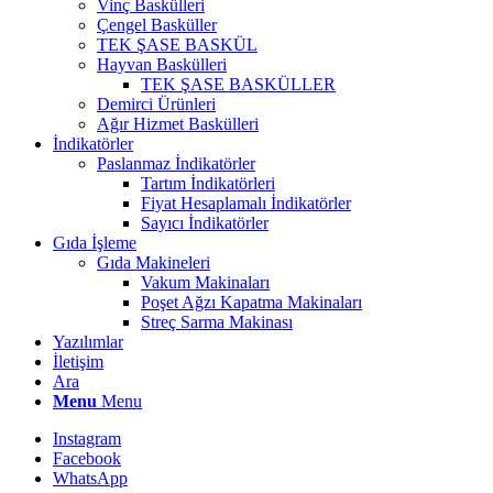
Vinç Baskülleri
Çengel Basküller
TEK ŞASE BASKÜL
Hayvan Baskülleri
TEK ŞASE BASKÜLLER
Demirci Ürünleri
Ağır Hizmet Baskülleri
İndikatörler
Paslanmaz İndikatörler
Tartım İndikatörleri
Fiyat Hesaplamalı İndikatörler
Sayıcı İndikatörler
Gıda İşleme
Gıda Makineleri
Vakum Makinaları
Poşet Ağzı Kapatma Makinaları
Streç Sarma Makinası
Yazılımlar
İletişim
Ara
Menu
Menu
Instagram
Facebook
WhatsApp