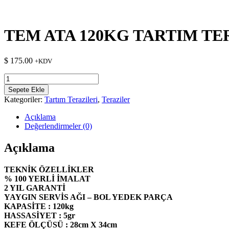
TEM ATA 120KG TARTIM TE
$
175.00
+KDV
TEM
ATA
Sepete Ekle
120KG
Kategoriler:
Tartım Terazileri
,
Teraziler
TARTIM
TERAZİSİ
Açıklama
adet
Değerlendirmeler (0)
Açıklama
TEKNİK ÖZELLİKLER
% 100 YERLİ İMALAT
2 YIL GARANTİ
YAYGIN SERVİS AĞI – BOL YEDEK PARÇA
KAPASİTE : 120kg
HASSASİYET : 5gr
KEFE ÖLÇÜSÜ : 28cm X 34cm