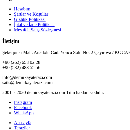
Hesabım
Şartlar ve Koşullar
Gizlilik Politikası
İptal ve İade Politikası
Mesafeli Satış Sözleşmesi
İletişim
Şekerpınar Mah. Anadolu Cad. Yonca Sok. No: 2 Çayırova / KO
+90 (262) 658 02 28
+90 (532) 488 55 56
info@demirkayaterazi.com
satis@demirkayaterazi.com
2001 ~ 2020 demirkayaterazi.com Tüm hakları saklıdır.
Instagram
Facebook
WhatsApp
Anasayfa
Teraziler