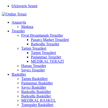
0
Alışveriş Sepeti
Anasayfa
Mağaza
Teraziler
Fiyat Hesaplamalı Teraziler
Pazarcı Market Terazileri
Barkodlu Teraziler
Tartım Terazileri
Tartım Terazileri
Paslanmaz Teraziler
MEDİKAL TERAZİ
Hassas Teraziler
Sayıcı Teraziler
Basküller
Tartım Baskülleri
Paslanmaz Basküller
Sayıcı Basküller
Barkodlu Basküller
Barkodlu Basküller
MEDİKAL BASKÜL
Transpalet Baskülleri