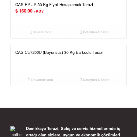
CAS ER JR 30 Kg Fiyat Hesaplamalı Terazi
$
160.00
+KDV
Sepete Ekle
Detayları Göster
CAS CL-7200U (Boyunsuz) 30 Kg Barkodlu Terazi
Devamını oku
Detayları Göster
Demirkaya Terazi, Satış ve servis hizmetlerinde iş
ortağı olan sizlere, uygun ve ekonomik çözümleri