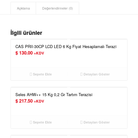
Açıklama
Değerlendirmeler (0)
İlgili ürünler
CAS PRII-30CP LCD LED 6 Kg Fiyat Hesaplamalı Terazi
$
130.00
+KDV
Sepete Ekle
Detayları Göster
Seles AHW++ 15 Kg 0,2 Gr Tartım Terazisi
$
217.50
+KDV
Sepete Ekle
Detayları Göster