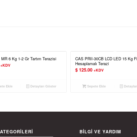
 MR 6 Kg 1-2 Gr Tartım Terazisi
CAS PRII-30CB LCD LED 15 Kg Fi
Hesaplamalı Terazi
+KDV
$
125.00
+KDV
te Ekle
Detayları Göster
Sepete Ekle
Detaylar
ATEGORILERI
BILGI VE YARDIM