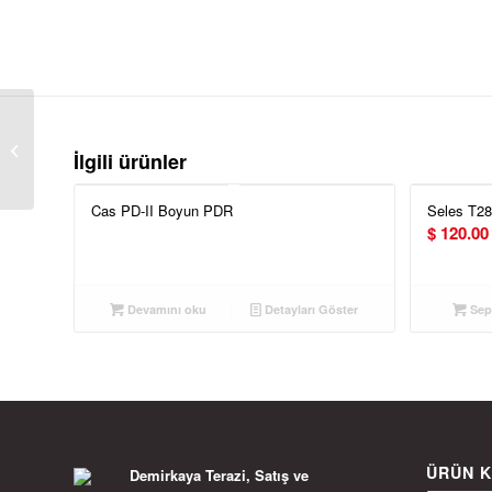
TEM EGE TB 3KG
İlgili ürünler
TARTIM TERAZİSİ
Cas PD-II Boyun PDR
Seles T28
$
120.00
Devamını oku
Detayları Göster
Sepe
ÜRÜN K
Demirkaya Terazi, Satış ve