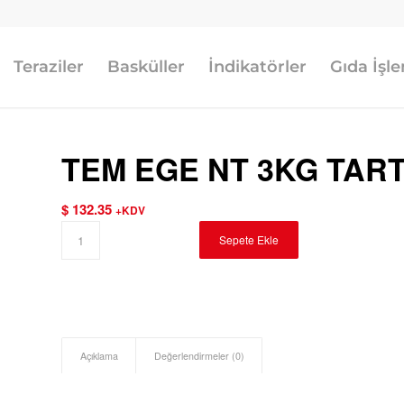
Teraziler
Basküller
İndikatörler
Gıda İşl
TEM EGE NT 3KG TART
$
132.35
+KDV
Sepete Ekle
Açıklama
Değerlendirmeler (0)