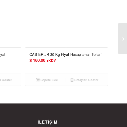
T
TE
yat
CAS ER JR 30 Kg Fiyat Hesaplamalı Terazi
$
160.00
+KDV
ı Göster
Sepete Ekle
Detayları Göster
İLETIŞIM