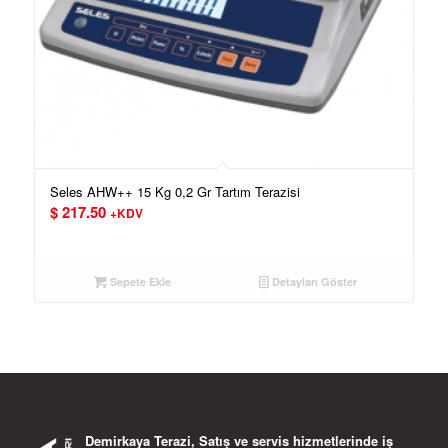
Seles AHW++ 15 Kg 0,2 Gr Tartım Terazisi
$
217.50
+KDV
Sepete Ekle
Detayları Göster
Demirkaya Terazi, Satış ve servis hizmetlerinde iş