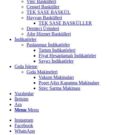
Vinç Baskülleri
Çengel Basküller
TEK ŞASE BASKÜL
Hayvan Baskülleri
TEK ŞASE BASKÜLLER
Demirci Ürünleri
Ağır Hizmet Baskülleri
İndikatörler
Paslanmaz İndikatörler
Tartım İndikatörleri
Fiyat Hesaplamalı İndikatörler
Sayıcı İndikatörler
Gıda İşleme
Gıda Makineleri
Vakum Makinaları
Poşet Ağzı Kapatma Makinaları
Streç Sarma Makinası
Yazılımlar
İletişim
Ara
Menu
Menu
Instagram
Facebook
WhatsApp