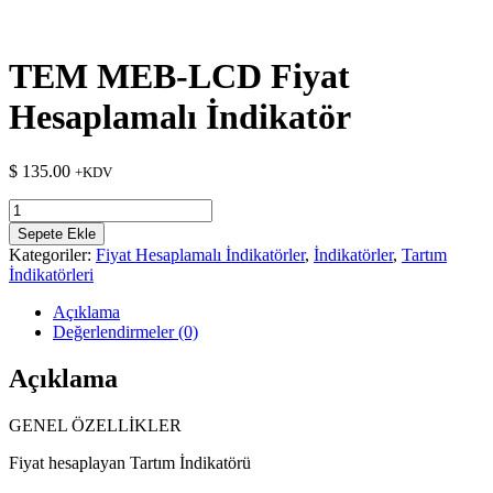
TEM MEB-LCD Fiyat
Hesaplamalı İndikatör
$
135.00
+KDV
TEM
MEB-
Sepete Ekle
LCD
Kategoriler:
Fiyat Hesaplamalı İndikatörler
,
İndikatörler
,
Tartım
Fiyat
İndikatörleri
Hesaplamalı
İndikatör
Açıklama
adet
Değerlendirmeler (0)
Açıklama
GENEL ÖZELLİKLER
Fiyat hesaplayan Tartım İndikatörü