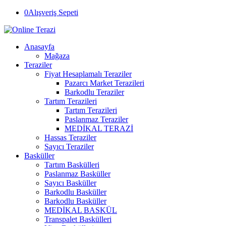
0
Alışveriş Sepeti
Anasayfa
Mağaza
Teraziler
Fiyat Hesaplamalı Teraziler
Pazarcı Market Terazileri
Barkodlu Teraziler
Tartım Terazileri
Tartım Terazileri
Paslanmaz Teraziler
MEDİKAL TERAZİ
Hassas Teraziler
Sayıcı Teraziler
Basküller
Tartım Baskülleri
Paslanmaz Basküller
Sayıcı Basküller
Barkodlu Basküller
Barkodlu Basküller
MEDİKAL BASKÜL
Transpalet Baskülleri