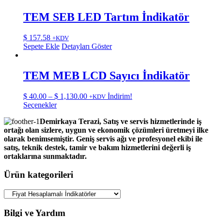
TEM SEB LED Tartım İndikatör
$
157.58
+KDV
Sepete Ekle
Detayları Göster
TEM MEB LCD Sayıcı İndikatör
Fiyat
$
40.00
–
$
1,130.00
İndirim!
+KDV
Bu
aralığı:
Seçenekler
ürünün
$ 40.00
Demirkaya Terazi, Satış ve servis hizmetlerinde iş
birden
-
ortağı olan sizlere, uygun ve ekonomik çözümleri üretmeyi ilke
fazla
$ 1,130.00
olarak benimsemiştir. Geniş servis ağı ve profesyonel ekibi ile
varyasyonu
satış, teknik destek, tamir ve bakım hizmetlerini değerli iş
var.
ortaklarına sunmaktadır.
Seçenekler
ürün
Ürün kategorileri
sayfasından
seçilebilir
Bilgi ve Yardım