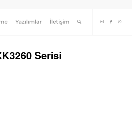
eme
Yazılımlar
İletişim
XK3260 Serisi