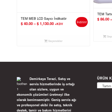
TEM Tartı
TEM MEB LCD Sayıcı İndikatör
$
86.00
İndirim!
Fiyat
$
40.00
–
$
1,130.00
+KDV
aralığı:
$ 40.00
Sepe
-
Seçenekler
$ 1,130.00
ÜRÜN K
Demirkaya Terazi, Satış ve
servis hizmetlerinde iş ortağı
Tartım İ
olan sizlere, uygun ve
ekonomik çözümleri üretmeyi ilke
olarak benimsemiştir. Geniş servis ağı
ve profesyonel ekibi ile satış, teknik
destek, tamir ve bakım hizmetlerini