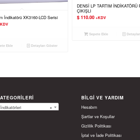
DENSİ LP TARTIM İNDİKATÖRÜ 
ÇIKIŞLI
$
110.00
m İndikatörü XK3160-LCD Serisi
+KDV
+KDV
Sepete Ekle
Detaylar
te Ekle
Detayları Göster
ATEGORILERI
BILGI VE YARDIM
Hesabım
ndikatörleri
×
Şartlar ve Koşullar
Gizlilik Politikası
İptal ve İade Politikası