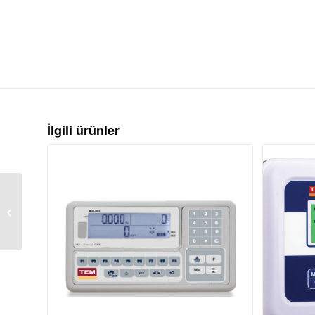
İlgili ürünler
TEM Çift Kefeli Yüksek
Kapasiteli Vibrasyonlu
Dolum Makinası PA-
CKM-01