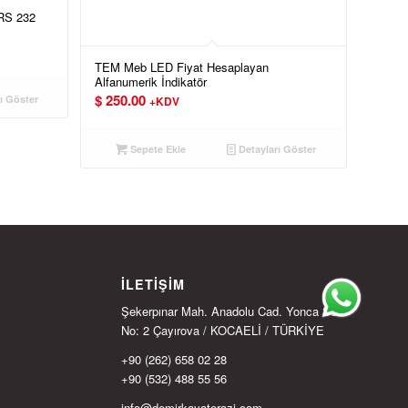
RS 232
TEM Meb LED Fiyat Hesaplayan
Alfanumerik İndikatör
$
250.00
ı Göster
+KDV
Sepete Ekle
Detayları Göster
İLETIŞIM
Şekerpınar Mah. Anadolu Cad. Yonca Sok.
No: 2 Çayırova / KOCAELİ / TÜRKİYE
+90 (262) 658 02 28
+90 (532) 488 55 56
info@demirkayaterazi.com