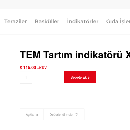
Teraziler
Basküller
İndikatörler
Gıda İşl
TEM Tartım indikatörü 
$
115.00
+KDV
Sepete Ekle
Açıklama
Değerlendirmeler (0)