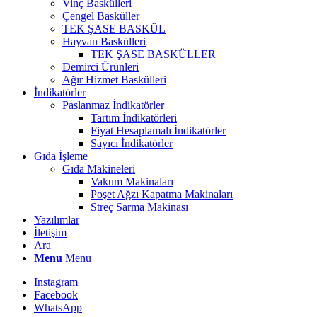
Vinç Baskülleri
Çengel Basküller
TEK ŞASE BASKÜL
Hayvan Baskülleri
TEK ŞASE BASKÜLLER
Demirci Ürünleri
Ağır Hizmet Baskülleri
İndikatörler
Paslanmaz İndikatörler
Tartım İndikatörleri
Fiyat Hesaplamalı İndikatörler
Sayıcı İndikatörler
Gıda İşleme
Gıda Makineleri
Vakum Makinaları
Poşet Ağzı Kapatma Makinaları
Streç Sarma Makinası
Yazılımlar
İletişim
Ara
Menu
Menu
Instagram
Facebook
WhatsApp