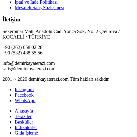
İptal ve İade Politikası
Mesafeli Satış Sözleşmesi
İletişim
Şekerpınar Mah. Anadolu Cad. Yonca Sok. No: 2 Çayırova /
KOCAELİ / TÜRKİYE
+90 (262) 658 02 28
+90 (532) 488 55 56
info@demirkayaterazi.com
satis@demirkayaterazi.com
2001 ~ 2020 demirkayaterazi.com Tüm hakları saklıdır.
Instagram
Facebook
WhatsApp
Anasayfa
Teraziler
Basküller
İndikatörler
Gıda İşleme