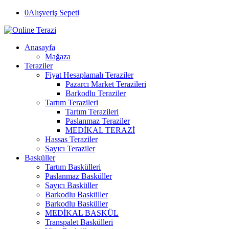
0
Alışveriş Sepeti
Anasayfa
Mağaza
Teraziler
Fiyat Hesaplamalı Teraziler
Pazarcı Market Terazileri
Barkodlu Teraziler
Tartım Terazileri
Tartım Terazileri
Paslanmaz Teraziler
MEDİKAL TERAZİ
Hassas Teraziler
Sayıcı Teraziler
Basküller
Tartım Baskülleri
Paslanmaz Basküller
Sayıcı Basküller
Barkodlu Basküller
Barkodlu Basküller
MEDİKAL BASKÜL
Transpalet Baskülleri