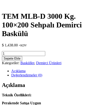
TEM MLB-D 3000 Kg.
100×200 Sehpalı Demirci
Baskülü
$
1,438.00
+KDV
TEM
MLB-
Sepete Ekle
D
Kategoriler:
Basküller
,
Demirci Ürünleri
3000
Kg.
Açıklama
100x200
Değerlendirmeler (0)
Sehpalı
Demirci
Açıklama
Baskülü
adet
Teknik Özellikleri:
Perakende Satışa Uygun