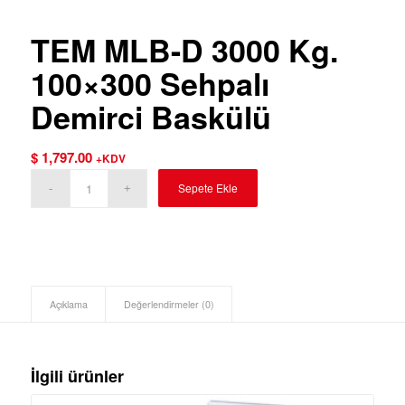
TEM MLB-D 3000 Kg.
100×300 Sehpalı
Demirci Baskülü
$
1,797.00
+KDV
Sepete Ekle
Açıklama
Değerlendirmeler (0)
İlgili ürünler