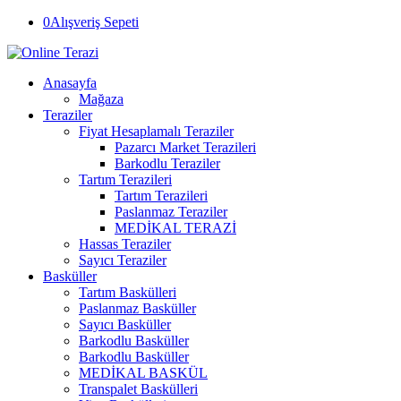
0
Alışveriş Sepeti
Anasayfa
Mağaza
Teraziler
Fiyat Hesaplamalı Teraziler
Pazarcı Market Terazileri
Barkodlu Teraziler
Tartım Terazileri
Tartım Terazileri
Paslanmaz Teraziler
MEDİKAL TERAZİ
Hassas Teraziler
Sayıcı Teraziler
Basküller
Tartım Baskülleri
Paslanmaz Basküller
Sayıcı Basküller
Barkodlu Basküller
Barkodlu Basküller
MEDİKAL BASKÜL
Transpalet Baskülleri