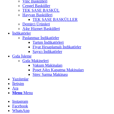
Vinç Baskülleri
Çengel Basküller
TEK ŞASE BASKÜL
Hayvan Baskülleri
TEK ŞASE BASKÜLLER
Demirci Ürünleri
Ağır Hizmet Baskülleri
İndikatörler
Paslanmaz İndikatörler
Tartım İndikatörleri
Fiyat Hesaplamalı İndikatörler
Sayıcı İndikatörler
Gıda İşleme
Gıda Makineleri
Vakum Makinaları
Poşet Ağzı Kapatma Makinaları
Streç Sarma Makinası
Yazılımlar
İletişim
Ara
Menu
Menu
Instagram
Facebook
WhatsApp