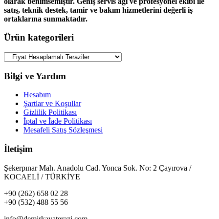
olarak benimsemiştir. Geniş servis ağı ve profesyonel ekibi ile
satış, teknik destek, tamir ve bakım hizmetlerini değerli iş
ortaklarına sunmaktadır.
Ürün kategorileri
Bilgi ve Yardım
Hesabım
Şartlar ve Koşullar
Gizlilik Politikası
İptal ve İade Politikası
Mesafeli Satış Sözleşmesi
İletişim
Şekerpınar Mah. Anadolu Cad. Yonca Sok. No: 2 Çayırova /
KOCAELİ / TÜRKİYE
+90 (262) 658 02 28
+90 (532) 488 55 56
info@demirkayaterazi.com