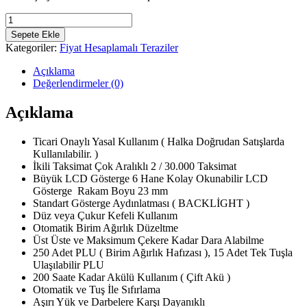
TEM
SRP
Sepete Ekle
Fiyat
Kategoriler:
Fiyat Hesaplamalı Teraziler
Hesaplamalı
Çukur
Açıklama
Kefeli
Değerlendirmeler (0)
15KG
2/5GR
Açıklama
adet
Ticari Onaylı Yasal Kullanım ( Halka Doğrudan Satışlarda
Kullanılabilir. )
İkili Taksimat Çok Aralıklı 2 / 30.000 Taksimat
Büyük LCD Gösterge 6 Hane Kolay Okunabilir LCD
Gösterge Rakam Boyu 23 mm
Standart Gösterge Aydınlatması ( BACKLİGHT )
Düz veya Çukur Kefeli Kullanım
Otomatik Birim Ağırlık Düzeltme
Üst Üste ve Maksimum Çekere Kadar Dara Alabilme
250 Adet PLU ( Birim Ağırlık Hafızası ), 15 Adet Tek Tuşla
Ulaşılabilir PLU
200 Saate Kadar Akülü Kullanım ( Çift Akü )
Otomatik ve Tuş İle Sıfırlama
Aşırı Yük ve Darbelere Karşı Dayanıklı