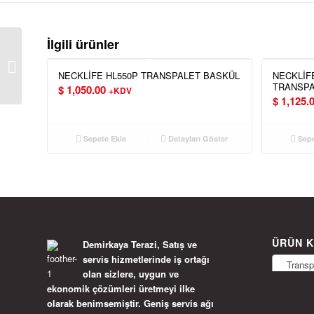
İlgili ürünler
TEM Sayıcı Terazi ACS
Serisi 30KG
NECKLİFE HL550P TRANSPALET BASKÜL
NECKLİF
TRANSPA
$
1,050.00
+KDV
$
1,125.
Sepete Ekle
Detayları Göster
Sepe
ÜRÜN K
Demirkaya Terazi, Satış ve
servis hizmetlerinde iş ortağı
Transpal
olan sizlere, uygun ve
ekonomik çözümleri üretmeyi ilke
olarak benimsemiştir. Geniş servis ağı