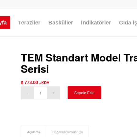
yfa
Teraziler
Basküller
İndikatörler
Gıda İ
TEM Standart Model Tr
Serisi
$
773.00
+KDV
Sepete Ekle
Açıklama
Değerlendirmeler (0)