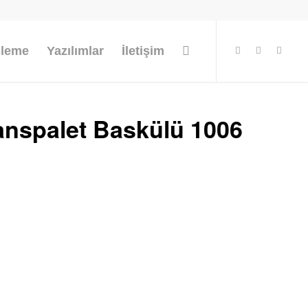
şleme
Yazılımlar
İletişim
anspalet Baskülü 1006