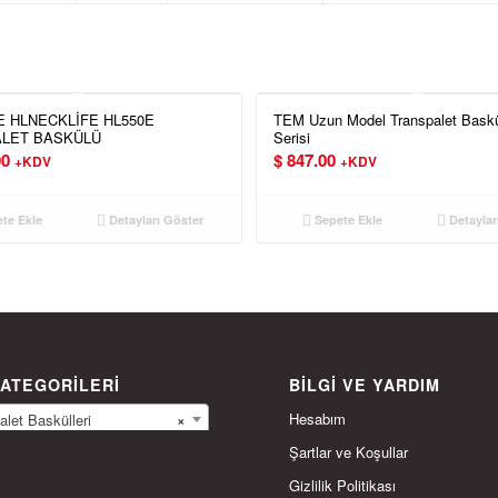
E HLNECKLİFE HL550E
TEM Uzun Model Transpalet Bask
LET BASKÜLÜ
Serisi
00
$
847.00
+KDV
+KDV
te Ekle
Detayları Göster
Sepete Ekle
Detaylar
ATEGORILERI
BILGI VE YARDIM
Hesabım
et Baskülleri
×
Şartlar ve Koşullar
Gizlilik Politikası