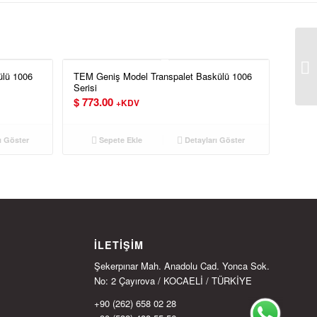
ülü 1006
TEM Geniş Model Transpalet Baskülü 1006
Serisi
$
773.00
+KDV
ı Göster
Sepete Ekle
Detayları Göster
İLETIŞIM
Şekerpınar Mah. Anadolu Cad. Yonca Sok.
No: 2 Çayırova / KOCAELİ / TÜRKİYE
+90 (262) 658 02 28