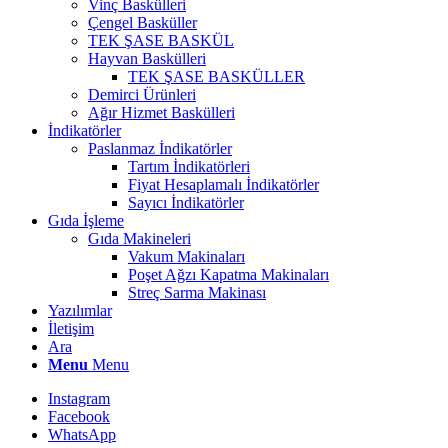
Vinç Baskülleri
Çengel Basküller
TEK ŞASE BASKÜL
Hayvan Baskülleri
TEK ŞASE BASKÜLLER
Demirci Ürünleri
Ağır Hizmet Baskülleri
İndikatörler
Paslanmaz İndikatörler
Tartım İndikatörleri
Fiyat Hesaplamalı İndikatörler
Sayıcı İndikatörler
Gıda İşleme
Gıda Makineleri
Vakum Makinaları
Poşet Ağzı Kapatma Makinaları
Streç Sarma Makinası
Yazılımlar
İletişim
Ara
Menu
Menu
Instagram
Facebook
WhatsApp