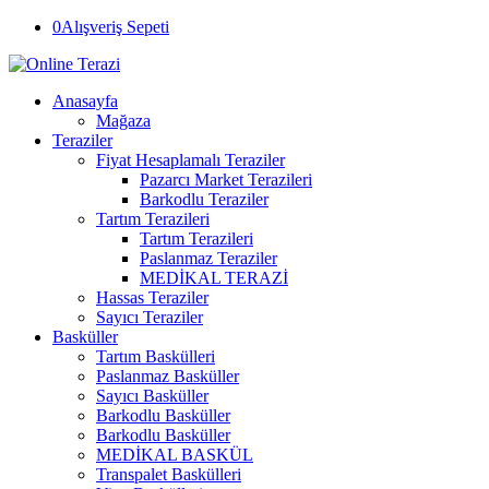
0
Alışveriş Sepeti
Anasayfa
Mağaza
Teraziler
Fiyat Hesaplamalı Teraziler
Pazarcı Market Terazileri
Barkodlu Teraziler
Tartım Terazileri
Tartım Terazileri
Paslanmaz Teraziler
MEDİKAL TERAZİ
Hassas Teraziler
Sayıcı Teraziler
Basküller
Tartım Baskülleri
Paslanmaz Basküller
Sayıcı Basküller
Barkodlu Basküller
Barkodlu Basküller
MEDİKAL BASKÜL
Transpalet Baskülleri