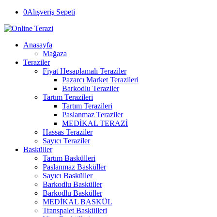
0
Alışveriş Sepeti
Anasayfa
Mağaza
Teraziler
Fiyat Hesaplamalı Teraziler
Pazarcı Market Terazileri
Barkodlu Teraziler
Tartım Terazileri
Tartım Terazileri
Paslanmaz Teraziler
MEDİKAL TERAZİ
Hassas Teraziler
Sayıcı Teraziler
Basküller
Tartım Baskülleri
Paslanmaz Basküller
Sayıcı Basküller
Barkodlu Basküller
Barkodlu Basküller
MEDİKAL BASKÜL
Transpalet Baskülleri