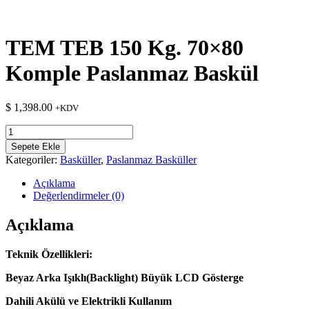
TEM TEB 150 Kg. 70×80
Komple Paslanmaz Baskül
$
1,398.00
+KDV
TEM
TEB
Sepete Ekle
150
Kategoriler:
Basküller
,
Paslanmaz Basküller
Kg.
70x80
Açıklama
Komple
Değerlendirmeler (0)
Paslanmaz
Baskül
Açıklama
adet
Teknik Özellikleri:
Beyaz Arka Işıklı(Backlight) Büyük LCD Gösterge
Dahili Akülü ve Elektrikli Kullanım