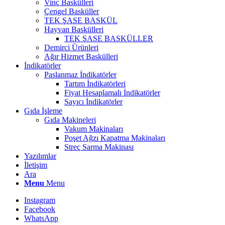
Vinç Baskülleri
Çengel Basküller
TEK ŞASE BASKÜL
Hayvan Baskülleri
TEK ŞASE BASKÜLLER
Demirci Ürünleri
Ağır Hizmet Baskülleri
İndikatörler
Paslanmaz İndikatörler
Tartım İndikatörleri
Fiyat Hesaplamalı İndikatörler
Sayıcı İndikatörler
Gıda İşleme
Gıda Makineleri
Vakum Makinaları
Poşet Ağzı Kapatma Makinaları
Streç Sarma Makinası
Yazılımlar
İletişim
Ara
Menu
Menu
Instagram
Facebook
WhatsApp