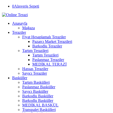
0
Alışveriş Sepeti
Anasayfa
Mağaza
Teraziler
Fiyat Hesaplamalı Teraziler
Pazarcı Market Terazileri
Barkodlu Teraziler
Tartım Terazileri
Tartım Terazileri
Paslanmaz Teraziler
MEDİKAL TERAZİ
Hassas Teraziler
Sayıcı Teraziler
Basküller
Tartım Baskülleri
Paslanmaz Basküller
Sayıcı Basküller
Barkodlu Basküller
Barkodlu Basküller
MEDİKAL BASKÜL
Transpalet Baskülleri