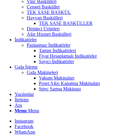
Vinç Baskülleri
Çengel Basküller
TEK ŞASE BASKÜL
Hayvan Baskülleri
TEK ŞASE BASKÜLLER
Demirci Ürünleri
Ağır Hizmet Baskülleri
İndikatörler
Paslanmaz İndikatörler
Tartım İndikatörleri
Fiyat Hesaplamalı İndikatörler
Sayıcı İndikatörler
Gıda İşleme
Gıda Makineleri
Vakum Makinaları
Poşet Ağzı Kapatma Makinaları
Streç Sarma Makinası
Yazılımlar
İletişim
Ara
Menu
Menu
Instagram
Facebook
WhatsApp