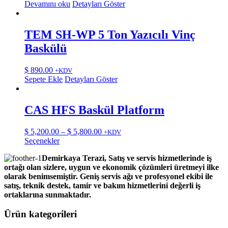
Devamını oku
Detayları Göster
TEM SH-WP 5 Ton Yazıcılı Vinç
Baskülü
$
890.00
+KDV
Sepete Ekle
Detayları Göster
CAS HFS Baskül Platform
Fiyat
$
5,200.00
–
$
5,800.00
+KDV
Bu
aralığı:
Seçenekler
ürünün
$ 5,200.00
Demirkaya Terazi, Satış ve servis hizmetlerinde iş
birden
-
ortağı olan sizlere, uygun ve ekonomik çözümleri üretmeyi ilke
fazla
$ 5,800.00
olarak benimsemiştir. Geniş servis ağı ve profesyonel ekibi ile
varyasyonu
satış, teknik destek, tamir ve bakım hizmetlerini değerli iş
var.
ortaklarına sunmaktadır.
Seçenekler
ürün
Ürün kategorileri
sayfasından
seçilebilir